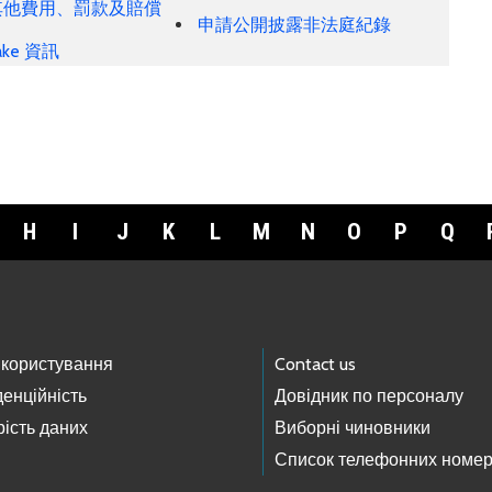
其他費用、罰款及賠償
申請公開披露非法庭紀錄
Blake 資訊
H
I
J
K
L
M
N
O
P
Q
 користування
Contact us
енційність
Довідник по персоналу
ість даних
Виборні чиновники
Список телефонних номер