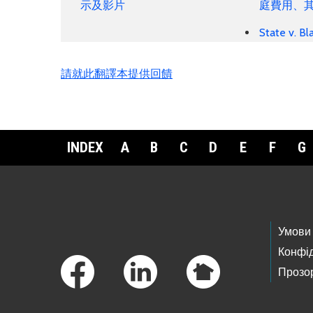
示及影片
庭費用、
State v. 
請就此翻譯本提供回饋
INDEX
A
B
C
D
E
F
G
Footer Links
Умови
Конфід
Прозор