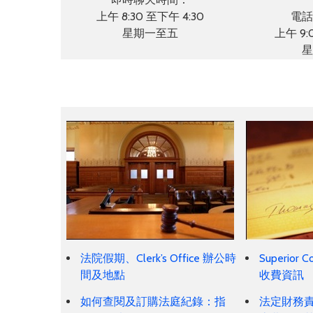
上午 8:30 至下午 4:30
電話
星期一至五
上午 9:
星
法院假期、Clerk’s Office 辦公時
Superior Co
間及地點
收費資訊
如何查閱及訂購法庭紀錄：指
法定財務