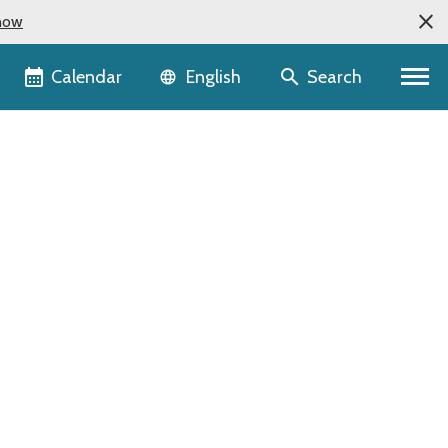
now
Language selector
Calendar
Search
English