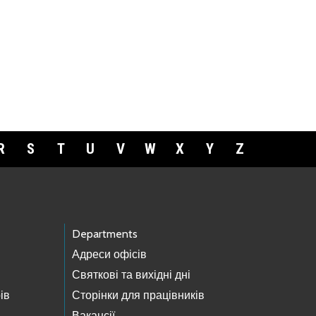
R
S
T
U
V
W
X
Y
Z
Departments
Адреси офісів
Святкові та вихідні дні
ів
Сторінки для працівників
Вакансії