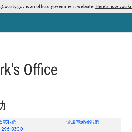
gCounty.gov is an official government website.
Here's how you k
rk's Office
協助
致電我們
發送電郵給我們
-296-9300