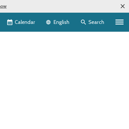
now
Language selector
Calendar
Search
English