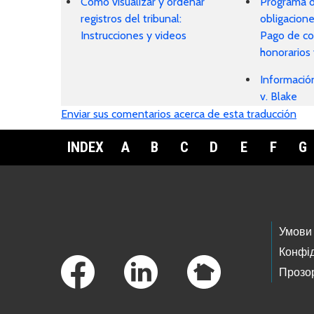
Cómo visualizar y ordenar
Programa d
registros del tribunal:
obligacione
Instrucciones y videos
Pago de cos
honorarios 
Informació
v. Blake
Enviar sus comentarios acerca de esta traducción
INDEX
A
B
C
D
E
F
G
Footer Links
Умови
Конфід
Прозор