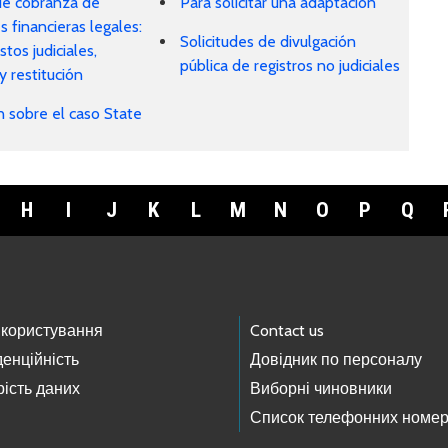
e cobranza de
Para solicitar una adaptación
s financieras legales:
Solicitudes de divulgación
tos judiciales,
pública de registros no judiciales
y restitución
n sobre el caso State
H
I
J
K
L
M
N
O
P
Q
 користування
Contact us
енційність
Довідник по персоналу
ість даних
Виборні чиновники
Список телефонних номер