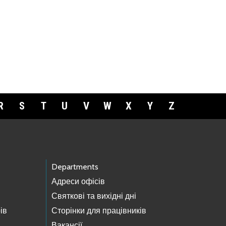
R
S
T
U
V
W
X
Y
Z
Departments
Адреси офісів
Святкові та вихідні дні
ів
Сторінки для працівників
Вакансії