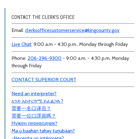
CONTACT THE CLERK'S OFFICE
Email:
clerksofficecustomerservice@kingcounty.gov
Live Chat
: 9:00 a.m - 4:30 p.m., Monday through Friday
Phone:
206-296-9300
- 9:00 a.m. - 4:30 p.m, Monday
through Friday
CONTACT SUPERIOR COURT
Need an interpreter?
አንድ አስተርጓሚ ይፈልጋሉ?
需要一名口
译员
？
需要一位口譯員嗎？
Нужен переводчик?
Ma u baahan tahay turjubaan?
¿Necesita un intérprete?