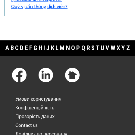
Quý vị cần thông dịch viên?
A
B
C
D
E
F
G
H
I
J
K
L
M
N
O
P
Q
R
S
T
U
V
W
X
Y
Z
Footer Links
Умови користування
Конфіденційність
Прозорість даних
Contact us
Довідник по персоналу