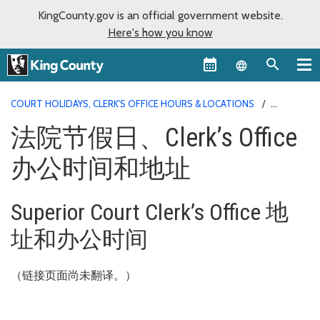
KingCounty.gov is an official government website.
Here's how you know
Language sel
COURT HOLIDAYS, CLERK'S OFFICE HOURS & LOCATIONS
LOCATIONS HOURS CHINESE SIMPLIFIED
法院节假日、Clerk’s Office
办公时间和地址
Superior Court Clerk’s Office 地
址和办公时间
（链接页面尚未翻译。）