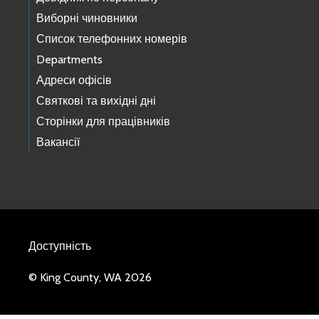
Виборні чиновники
Список телефонних номерів
Departments
Адреси офісів
Святкові та вихідні дні
Сторінки для працівників
Вакансії
Доступність
© King County, WA 2026