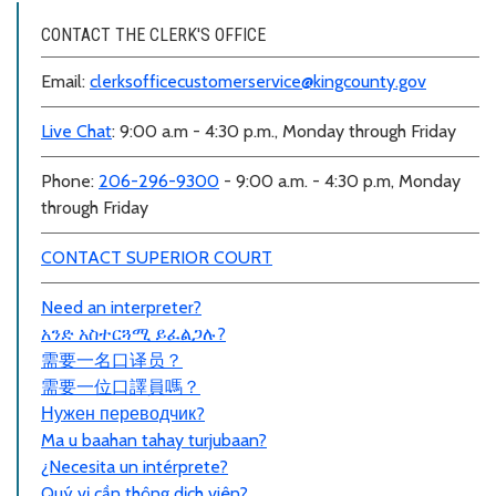
CONTACT THE CLERK'S OFFICE
Email:
clerksofficecustomerservice@kingcounty.gov
Live Chat
: 9:00 a.m - 4:30 p.m., Monday through Friday
Phone:
206-296-9300
- 9:00 a.m. - 4:30 p.m, Monday
through Friday
CONTACT SUPERIOR COURT
Need an interpreter?
አንድ አስተርጓሚ ይፈልጋሉ?
需要一名口
译员
？
需要一位口譯員嗎？
Нужен переводчик?
Ma u baahan tahay turjubaan?
¿Necesita un intérprete?
Quý vị cần thông dịch viên?