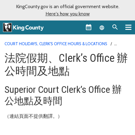
KingCounty.gov is an official government website.
Here's how you know
Language sel
COURT HOLIDAYS, CLERK'S OFFICE HOURS & LOCATIONS
LOCATIONS HOURS CHINESE TRADITIONAL
法院假期、Clerk’s Office 辦
公時間及地點
Superior Court Clerk’s Office 辦
公地點及時間
（連結頁面不提供翻譯。）