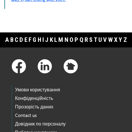
A
B
C
D
E
F
G
H
I
J
K
L
M
N
O
P
Q
R
S
T
U
V
W
X
Y
Z
Footer Links
Умови користування
Конфіденційність
Прозорість даних
Contact us
Довідник по персоналу