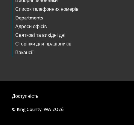
Виборні чиновники
Список телефонних номерів
Departments
Адреси офісів
Святкові та вихідні дні
Сторінки для працівників
Вакансії
Доступність
© King County, WA 2026