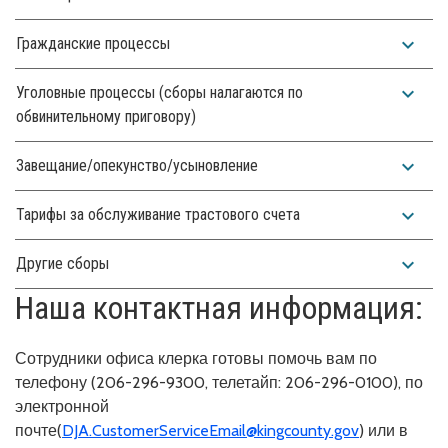
expand_more
Гражданские процессы
expand_more
Уголовные процессы (сборы налагаются по
обвинительному приговору)
expand_more
Завещание/опекунство/усыновление
expand_more
Тарифы за обслуживание трастового счета
expand_more
Другие сборы
Наша контактная информация:
Сотрудники офиса клерка готовы помочь вам по
телефону (206-296-9300, телетайп: 206-296-0100), по
электронной
почте(
DJA.CustomerServiceEmail@kingcounty.gov
) или в