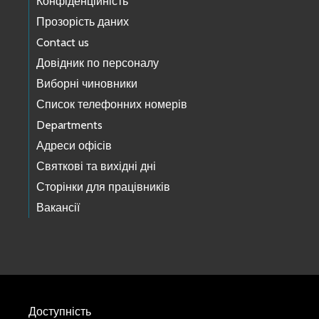
Конфіденційність
Прозорість даних
Contact us
Довідник по персоналу
Виборні чиновники
Список телефонних номерів
Departments
Адреси офісів
Святкові та вихідні дні
Сторінки для працівників
Вакансії
Доступність