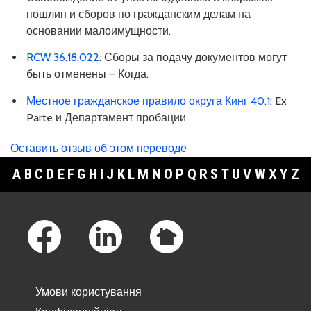
пошлин и сборов по гражданским делам на
основании малоимущности.
RCW 36.18.022
: Сборы за подачу документов могут
быть отменены – Когда.
Местное гражданское правило округа Кинг 40.1
: Ex
Parte и Департамент пробации.
Оставить отзыв об этом переводе
A
B
C
D
E
F
G
H
I
J
K
L
M
N
O
P
Q
R
S
T
U
V
W
X
Y
Z
Footer Links
Умови користування