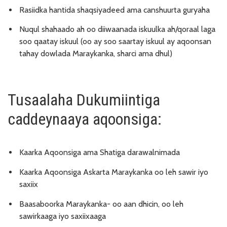
Rasiidka hantida shaqsiyadeed ama canshuurta guryaha
Nuqul shahaado ah oo diiwaanada iskuulka ah/qoraal laga
soo qaatay iskuul (oo ay soo saartay iskuul ay aqoonsan
tahay dowlada Maraykanka, sharci ama dhul)
Tusaalaha Dukumiintiga
caddeynaaya aqoonsiga:
Kaarka Aqoonsiga ama Shatiga darawalnimada
Kaarka Aqoonsiga Askarta Maraykanka oo leh sawir iyo
saxiix
Baasaboorka Maraykanka- oo aan dhicin, oo leh
sawirkaaga iyo saxiixaaga