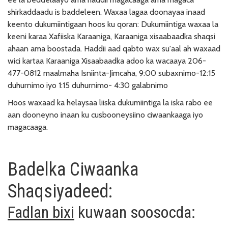
shirkaddaadu is baddeleen. Waxaa lagaa doonayaa inaad
keento dukumiintigaan hoos ku qoran: Dukumiintiga waxaa la
keeni karaa Xafiiska Karaaniga, Karaaniga xisaabaadka shaqsi
ahaan ama boostada. Haddii aad qabto wax su'aal ah waxaad
wici kartaa Karaaniga Xisaabaadka adoo ka wacaaya 206-
477-0812 maalmaha Isniinta-Jimcaha, 9:00 subaxnimo-12:15
duhurnimo iyo 1:15 duhurnimo- 4:30 galabnimo
Hoos waxaad ka helaysaa liiska dukumiintiga la iska rabo ee
aan dooneyno inaan ku cusbooneysiino ciwaankaaga iyo
magacaaga.
Badelka Ciwaanka
Shaqsiyadeed:
Fadlan bixi
kuwaan soosocda: