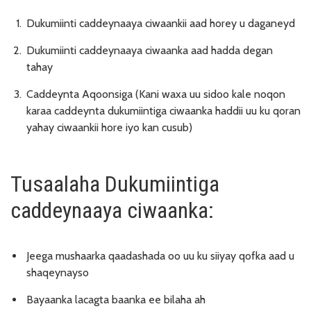
Dukumiinti caddeynaaya ciwaankii aad horey u daganeyd
Dukumiinti caddeynaaya ciwaanka aad hadda degan
tahay
Caddeynta Aqoonsiga (Kani waxa uu sidoo kale noqon
karaa caddeynta dukumiintiga ciwaanka haddii uu ku qoran
yahay ciwaankii hore iyo kan cusub)
Tusaalaha Dukumiintiga
caddeynaaya ciwaanka:
Jeega mushaarka qaadashada oo uu ku siiyay qofka aad u
shaqeynayso
Bayaanka lacagta baanka ee bilaha ah