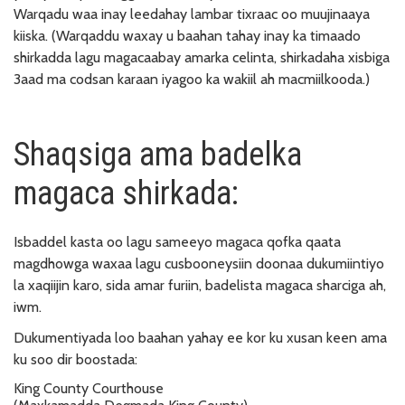
Warqadu waa inay leedahay lambar tixraac oo muujinaaya
kiiska. (Warqaddu waxay u baahan tahay inay ka timaado
shirkadda lagu magacaabay amarka celinta, shirkadaha xisbiga
3aad ma codsan karaan iyagoo ka wakiil ah macmiilkooda.)
Shaqsiga ama badelka
magaca shirkada:
Isbaddel kasta oo lagu sameeyo magaca qofka qaata
magdhowga waxaa lagu cusbooneysiin doonaa dukumiintiyo
la xaqiijin karo, sida amar furiin, badelista magaca sharciga ah,
iwm.
Dukumentiyada loo baahan yahay ee kor ku xusan keen ama
ku soo dir boostada:
King County Courthouse