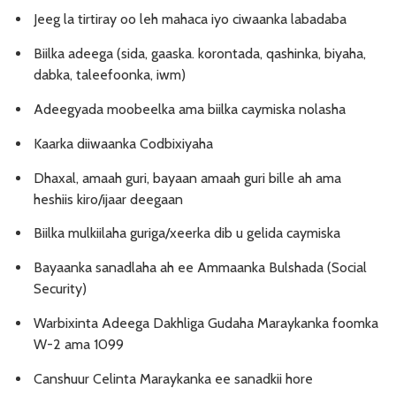
Jeeg la tirtiray oo leh mahaca iyo ciwaanka labadaba
Biilka adeega (sida, gaaska. korontada, qashinka, biyaha,
dabka, taleefoonka, iwm)
Adeegyada moobeelka ama biilka caymiska nolasha
Kaarka diiwaanka Codbixiyaha
Dhaxal, amaah guri, bayaan amaah guri bille ah ama
heshiis kiro/ijaar deegaan
Biilka mulkiilaha guriga/xeerka dib u gelida caymiska
Bayaanka sanadlaha ah ee Ammaanka Bulshada (Social
Security)
Warbixinta Adeega Dakhliga Gudaha Maraykanka foomka
W-2 ama 1099
Canshuur Celinta Maraykanka ee sanadkii hore