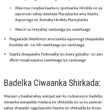
Waa inuu noqdaa kaarka is-qoritaanka Hindida oo ay
aqoonsan tahay dawlada Maraykanka ama Kaarka
Aqoonsiga ee Arimaha Hindida Mareykanka
Waa in uu leeyahay saxiixaaga iyo sawirkaaga
Magaalada Washinton ama kaarka aqoonsiga shaqaalaha
booliska ah- oo leh sawirkaaga iyo saxiixaaga
Kaarka shaqaalaha federaalka iyo kuwa gobalka- oo aan
dhicin muujinaayana sawirkaaga iyo saxiixaaga
Badelka Ciwaanka Shirkada:
Waxaan u baahanahay warqad aan ku codsaneyno badelka
ciwaanka warqadda madaxa ee shirkadda oo uu ku saxiixan
yahay shaqaale oggolaansho haysta oo shirkadda ka tirsan.