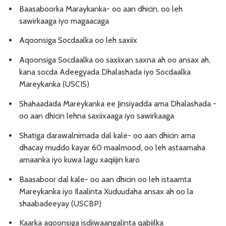
Baasaboorka Maraykanka- oo aan dhicin, oo leh
sawirkaaga iyo magaacaga
Aqoonsiga Socdaalka oo leh saxiix
Aqoonsiga Socdaalka oo saxiixan saxna ah oo ansax ah,
kana socda Adeegyada Dhalashada iyo Socdaalka
Mareykanka (USCIS)
Shahaadada Mareykanka ee Jinsiyadda ama Dhalashada -
oo aan dhicin lehna saxiixaaga iyo sawirkaaga
Shatiga darawalnimada dal kale- oo aan dhicin ama
dhacay muddo kayar 60 maalmood, oo leh astaamaha
amaanka iyo kuwa lagu xaqiijin karo
Baasaboor dal kale- oo aan dhicin oo leh istaamta
Mareykanka iyo Ilaalinta Xuduudaha ansax ah oo la
shaabadeeyay (USCBP)
Kaarka aqoonsiga isdiiwaangalinta qabiilka