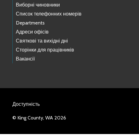
Виборні чиновники
Список телефонних номерів
Departments
Адреси офісів
Святкові та вихідні дні
Сторінки для працівників
Вакансії
Доступність
© King County, WA 2026