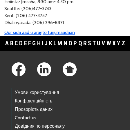
Isniinta-Jimcaha, 8:30 am- 4:30 pm
Seattle፡ (206)477-3743
Kent: (206) 477-3757
Dhalinyarada: (206) 296-8871
Qor sida aad u aragto turjumaadaan
A
B
C
D
E
F
G
H
I
J
K
L
M
N
O
P
Q
R
S
T
U
V
W
X
Y
Z
Footer Links
Умови користування
Конфіденційність
Прозорість даних
Contact us
Довідник по персоналу