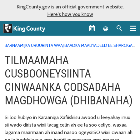
KingCounty.gov is an official government website.
Here's how you know
Language sel
BARNAAMIJKA URUURINTA WAAJIBAADKA MAALIYADEED EE SHARCIGA
AH
TILMAAMAHA CUSBOONEYSIINTA CINWAANKA CODSADAHA
TILMAAMAHA
MAGDHOWGA (DHIBANAHA)
CUSBOONEYSIINTA
CINWAANKA CODSADAHA
MAGDHOWGA (DHIBANAHA)
Si loo hubiyo in Karaaniga Xafiiskiisu awood u leeyahay inuu
sii wado dirista wixii lacag celin ah ee la soo celiyo, waxaa
lagama maarmaan ah inaad nasoo ogeysiISO wixii ciwaan ah
ee la beddelaayo ama haddii magacaaga ama magaca