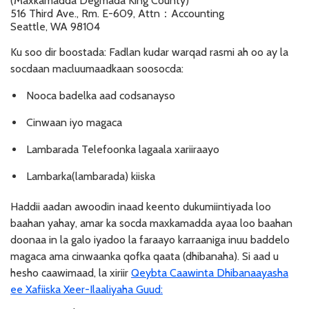
(Maxkamadda Degmada King County)
516 Third Ave., Rm. E-609, Attn：Accounting
Seattle, WA 98104
Ku soo dir boostada: Fadlan kudar warqad rasmi ah oo ay la
socdaan macluumaadkaan soosocda:
Nooca badelka aad codsanayso
Cinwaan iyo magaca
Lambarada Telefoonka lagaala xariiraayo
Lambarka(lambarada) kiiska
Haddii aadan awoodin inaad keento dukumiintiyada loo
baahan yahay, amar ka socda maxkamadda ayaa loo baahan
doonaa in la galo iyadoo la faraayo karraaniga inuu baddelo
magaca ama cinwaanka qofka qaata (dhibanaha). Si aad u
hesho caawimaad, la xiriir
Qeybta Caawinta Dhibanaayasha
ee Xafiiska Xeer-Ilaaliyaha Guud: