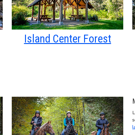
Island Center Forest
L
s
l