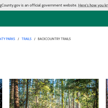
gCounty.gov is an official government website.
Here's how you k
NTY PARKS
TRAILS
BACKCOUNTRY TRAILS