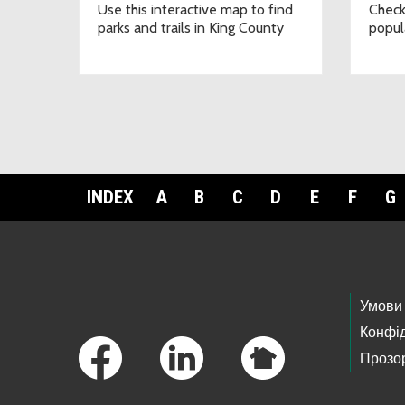
Use this interactive map to find
Check
parks and trails in King County
popula
INDEX
A
B
C
D
E
F
G
Footer Links
Умови
Конфід
Прозор