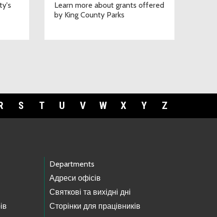
ty's
Learn more about grants offered
by King County Parks
R
S
T
U
V
W
X
Y
Z
Departments
Адреси офісів
Святкові та вихідні дні
ів
Сторінки для працівників