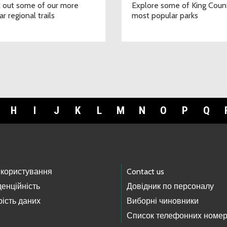
 out some of our more
Explore some of King Coun
r regional trails
most popular parks
H
I
J
K
L
M
N
O
P
Q
 користування
Contact us
енційність
Довідник по персоналу
ість даних
Виборні чиновники
Список телефонних номер