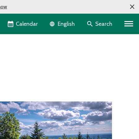
now
Language selector
Calendar
Search
English