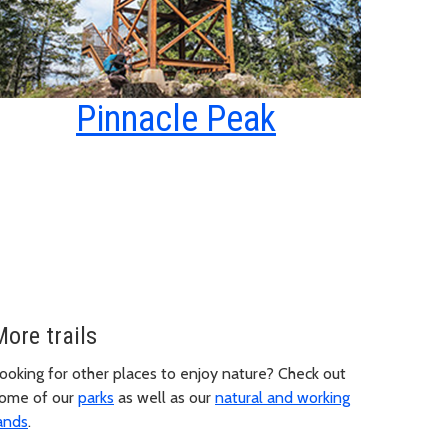
Pinnacle Peak
More trails
ooking for other places to enjoy nature? Check out
ome of our
parks
as well as our
natural and working
ands
.