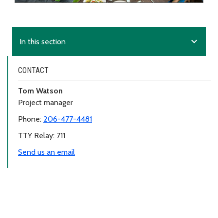
expand_more
In this section
CONTACT
Tom Watson
Project manager
Phone:
206-477-4481
TTY Relay: 711
Send us an email