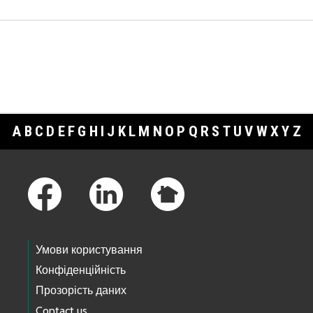
A
B
C
D
E
F
G
H
I
J
K
L
M
N
O
P
Q
R
S
T
U
V
W
X
Y
Z
Footer Links
Умови користування
Конфіденційність
Прозорість даних
Contact us