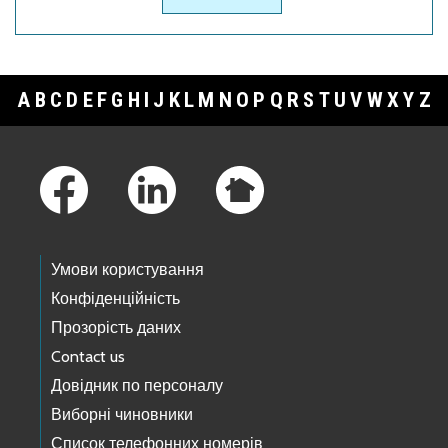
A
B
C
D
E
F
G
H
I
J
K
L
M
N
O
P
Q
R
S
T
U
V
W
X
Y
Z
Footer Links
Умови користування
Конфіденційність
Прозорість даних
Contact us
Довідник по персоналу
Виборні чиновники
Список телефонних номерів