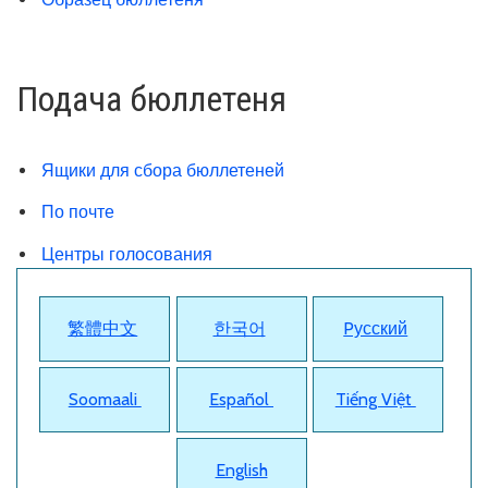
Подача бюллетеня
Ящики для сбора бюллетеней
По почте
Центры голосования
繁體中文
한국어
Pусский
Soomaali
Español
Tiếng Việt
English