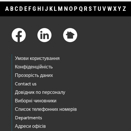
A
B
C
D
E
F
G
H
I
J
K
L
M
N
O
P
Q
R
S
T
U
V
W
X
Y
Z
Footer Links
Умови користування
Конфіденційність
Прозорість даних
Contact us
Довідник по персоналу
Виборні чиновники
Список телефонних номерів
Departments
Адреси офісів