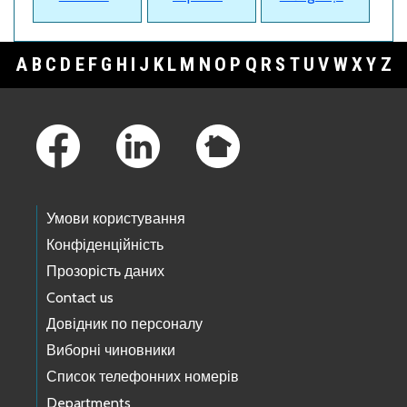
A
B
C
D
E
F
G
H
I
J
K
L
M
N
O
P
Q
R
S
T
U
V
W
X
Y
Z
Footer Links
Умови користування
Конфіденційність
Прозорість даних
Contact us
Довідник по персоналу
Виборні чиновники
Список телефонних номерів
Departments