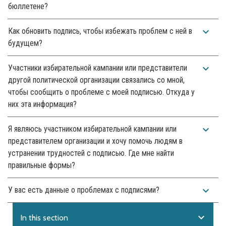
бюллетене?
expand_more
Как обновить подпись, чтобы избежать проблем с ней в
будущем?
expand_more
Участники избирательной кампании или представители
другой политической организации связались со мной,
чтобы сообщить о проблеме с моей подписью. Откуда у
них эта информация?
expand_more
Я являюсь участником избирательной кампании или
представителем организации и хочу помочь людям в
устранении трудностей с подписью. Где мне найти
правильные формы?
expand_more
У вас есть данные о проблемах с подписями?
expand_more
In this section