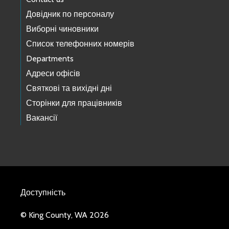
Довідник по персоналу
Виборні чиновники
Список телефонних номерів
Departments
Адреси офісів
Святкові та вихідні дні
Сторінки для працівників
Вакансії
Доступність
© King County, WA 2026