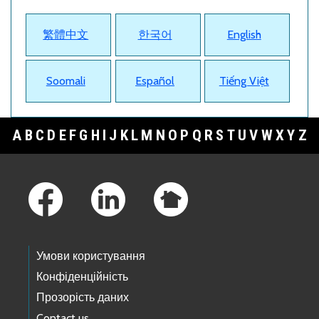
繁體中文
한국어
English
Soomali
Español
Tiếng Việt
A
B
C
D
E
F
G
H
I
J
K
L
M
N
O
P
Q
R
S
T
U
V
W
X
Y
Z
Footer Links
Умови користування
Конфіденційність
Прозорість даних
Contact us