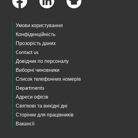
Умови користування
Конфіденційність
Прозорість даних
Contact us
Довідник по персоналу
Виборні чиновники
Список телефонних номерів
Departments
Адреси офісів
Святкові та вихідні дні
Сторінки для працівників
Вакансії