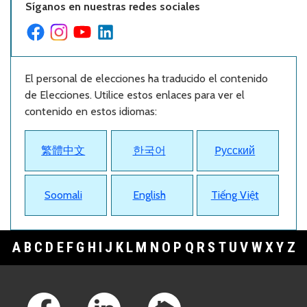
Síganos en nuestras redes sociales
El personal de elecciones ha traducido el contenido
de Elecciones. Utilice estos enlaces para ver el
contenido en estos idiomas:
繁體中文
한국어
Pусский
Soomali
English
Tiếng Việt
A
B
C
D
E
F
G
H
I
J
K
L
M
N
O
P
Q
R
S
T
U
V
W
X
Y
Z
Footer Links