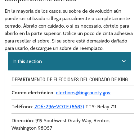
En la mayoría de los casos, su sobre de devolución aún
puede ser utilizado si llega parcialmente o completamente
cerrado. Ábralo con cuidado, o si es necesario, córtelo para
abrirlo en la parte superior. Utilice un poco de cinta adhesiva
para resellar el sobre. Si su sobre está demasiado dañado
para usarlo, descargue un sobre de reemplazo.
expand_more
In this section
DEPARTAMENTO DE ELECCIONES DEL CONDADO DE KING
Correo electr
ó
nico:
elections@kingcounty.gov
Teléfono
:
206-296-VOTE (8683)
TTY:
Relay 711
Dirección
:
919 Southwest Grady Way, Renton,
Washington 98057