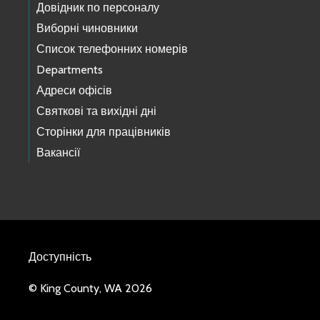
Довідник по персоналу
Виборні чиновники
Список телефонних номерів
Departments
Адреси офісів
Святкові та вихідні дні
Сторінки для працівників
Вакансії
Доступність
© King County, WA 2026