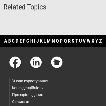
Related Topics
A
B
C
D
E
F
G
H
I
J
K
L
M
N
O
P
Q
R
S
T
U
V
W
X
Y
Z
Footer Links
Умови користування
Конфіденційність
Прозорість даних
Contact us