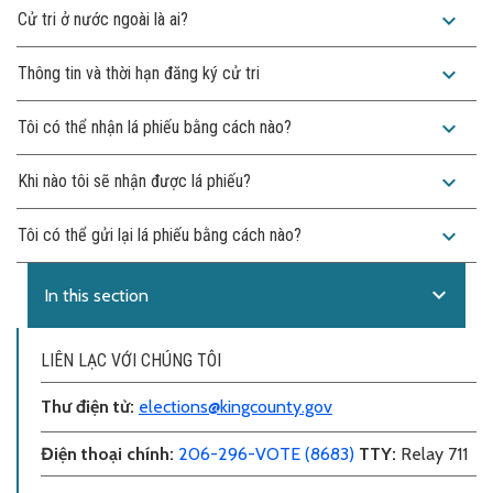
expand_more
Cử tri ở nước ngoài là ai?
expand_more
Thông tin và thời hạn đăng ký cử tri
expand_more
Tôi có thể nhận lá phiếu bằng cách nào?
expand_more
Khi nào tôi sẽ nhận được lá phiếu?
expand_more
Tôi có thể gửi lại lá phiếu bằng cách nào?
expand_more
In this section
LIÊN LẠC VỚI CHÚNG TÔI
Thư điện tử
:
elections@kingcounty.gov
Điện thoại chính
:
206-296-VOTE (8683)
TTY:
Relay 711