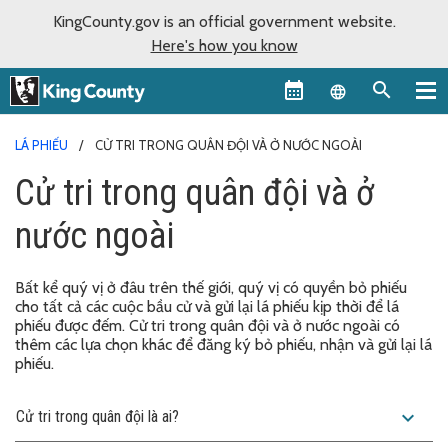
KingCounty.gov is an official government website.
Here's how you know
Language sel
LÁ PHIẾU
CỬ TRI TRONG QUÂN ĐỘI VÀ Ở NƯỚC NGOÀI
Cử tri trong quân đội và ở
nước ngoài
Bất kể quý vị ở đâu trên thế giới, quý vị có quyền bỏ phiếu
cho tất cả các cuộc bầu cử và gửi lại lá phiếu kịp thời để lá
phiếu được đếm. Cử tri trong quân đội và ở nước ngoài có
thêm các lựa chọn khác để đăng ký bỏ phiếu, nhận và gửi lại lá
phiếu.
expand_more
Cử tri trong quân đội là ai?