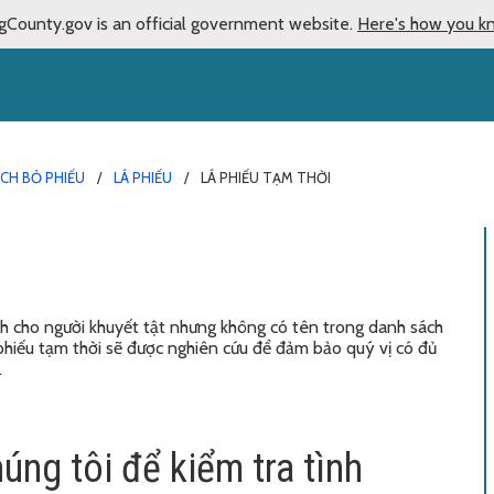
gCounty.gov is an official government website.
Here's how you k
CH BỎ PHIẾU
LÁ PHIẾU
LÁ PHIẾU TẠM THỜI
h cho người khuyết tật nhưng không có tên trong danh sách
á phiếu tạm thời sẽ được nghiên cứu để đảm bảo quý vị có đủ
.
húng tôi để kiểm tra tình