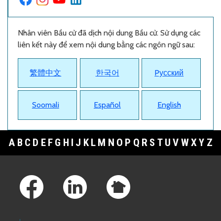
Nhân viên Bầu cử đã dịch nội dung Bầu cử. Sử dụng các
liên kết này để xem nội dung bằng các ngôn ngữ sau:
繁體中文
한국어
Pусский
Soomali
Español
English
A
B
C
D
E
F
G
H
I
J
K
L
M
N
O
P
Q
R
S
T
U
V
W
X
Y
Z
Footer Links