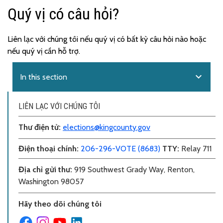
Quý vị có câu hỏi?
Liên lạc với chúng tôi nếu quý vị có bất kỳ câu hỏi nào hoặc
nếu quý vị cần hỗ trợ.
expand_more
In this section
LIÊN LẠC VỚI CHÚNG TÔI
Thư điện tử
:
elections@kingcounty.gov
Điện thoại chính
:
206-296-VOTE (8683)
TTY:
Relay 711
Địa chỉ gửi thư
:
919 Southwest Grady Way, Renton,
Washington 98057
Hãy theo dõi chúng tôi