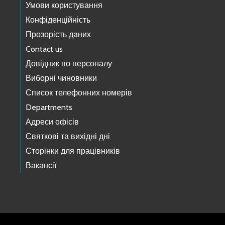
Умови користування
Конфіденційність
Прозорість даних
Contact us
Довідник по персоналу
Виборні чиновники
Список телефонних номерів
Departments
Адреси офісів
Святкові та вихідні дні
Сторінки для працівників
Вакансії