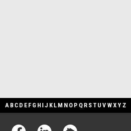
A
B
C
D
E
F
G
H
I
J
K
L
M
N
O
P
Q
R
S
T
U
V
W
X
Y
Z
Footer Links