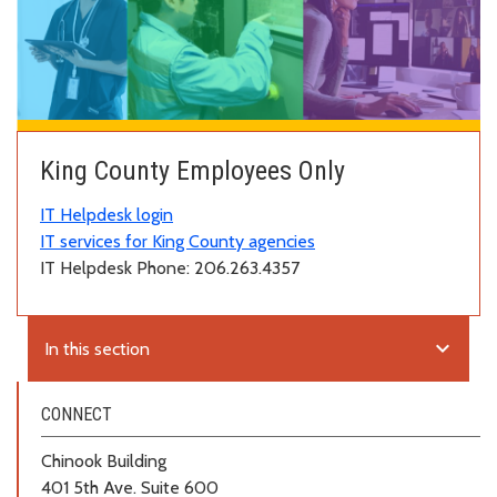
King County Employees Only
IT Helpdesk login
IT services for King County agencies
IT Helpdesk Phone: 206.263.4357
expand_more
In this section
CONNECT
Chinook Building
401 5th Ave. Suite 600