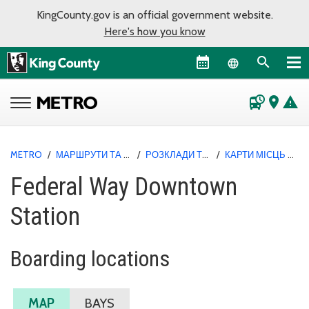
KingCounty.gov is an official government website.
Here's how you know
Language sel
departure_board
place
warning
METRO
/
МАРШРУТИ ТА ПОСЛУГИ
/
РОЗКЛАДИ ТА КАРТИ
/
КАРТИ МІСЦЬ ПОСАДКИ
Federal Way Downtown
Station
Boarding locations
MAP
BAYS