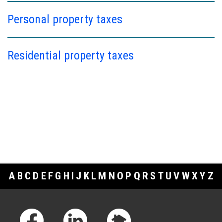
Personal property taxes
Residential property taxes
A
B
C
D
E
F
G
H
I
J
K
L
M
N
O
P
Q
R
S
T
U
V
W
X
Y
Z
Footer Links