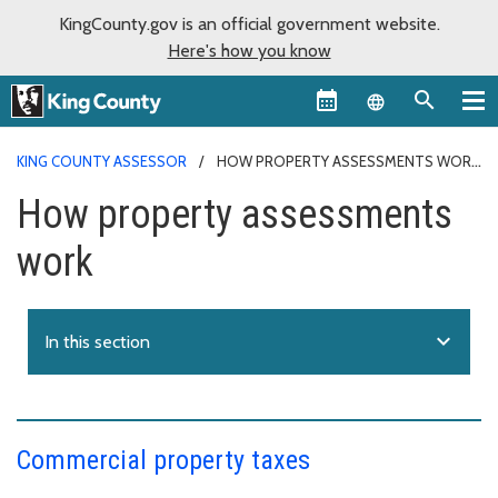
KingCounty.gov is an official government website.
Here's how you know
Language sel
KING COUNTY ASSESSOR
HOW PROPERTY ASSESSMENTS WORK
How property assessments
work
expand_more
In this section
Commercial property taxes