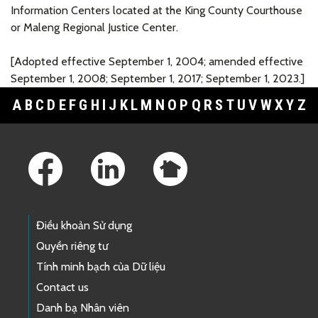
Information Centers located at the King County Courthouse
or Maleng Regional Justice Center
.
[Adopted effective September 1, 2004; amended effective
September 1, 2008; September 1, 2017; September 1, 2023.]
A
B
C
D
E
F
G
H
I
J
K
L
M
N
O
P
Q
R
S
T
U
V
W
X
Y
Z
Footer Links
Điều khoản Sử dụng
Quyền riêng tư
Tính minh bạch của Dữ liệu
Contact us
Danh bạ Nhân viên