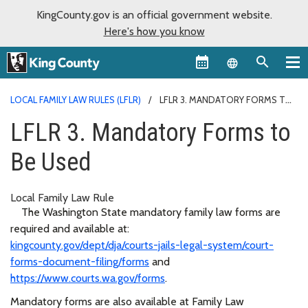
KingCounty.gov is an official government website.
Here's how you know
Language sel
LOCAL FAMILY LAW RULES (LFLR)
LFLR 3. MANDATORY FORMS TO
BE USED
LFLR 3. Mandatory Forms to
Be Used
Local Family Law Rule
The Washington State mandatory family law forms are
required and available at:
kingcounty.gov/dept/dja/courts-jails-legal-system/court-
forms-document-filing/forms
and
https://www.courts.wa.gov/forms
.
Mandatory forms are also available at Family Law