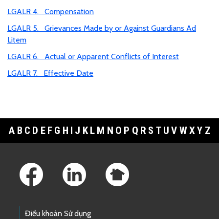
LGALR 4. Compensation
LGALR 5. Grievances Made by or Against Guardians Ad
Litem
LGALR 6. Actual or Apparent Conflicts of Interest
LGALR 7. Effective Date
A
B
C
D
E
F
G
H
I
J
K
L
M
N
O
P
Q
R
S
T
U
V
W
X
Y
Z
Footer Links
Điều khoản Sử dụng