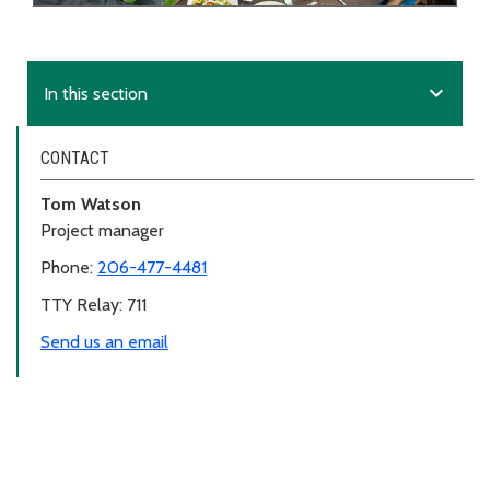
expand_more
In this section
CONTACT
Tom Watson
Project manager
Phone:
206-477-4481
TTY Relay: 711
Send us an email