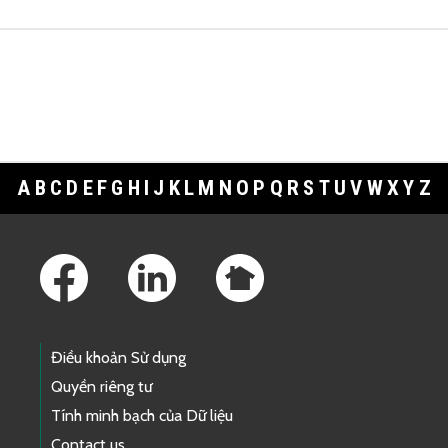
A
B
C
D
E
F
G
H
I
J
K
L
M
N
O
P
Q
R
S
T
U
V
W
X
Y
Z
Footer Links
Điều khoản Sử dụng
Quyền riêng tư
Tính minh bạch của Dữ liệu
Contact us