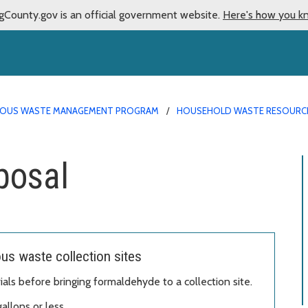
gCounty.gov is an official government website.
Here's how you k
OUS WASTE MANAGEMENT PROGRAM
HOUSEHOLD WASTE RESOURC
posal
s waste collection sites
als before bringing formaldehyde to a collection site.
allons or less