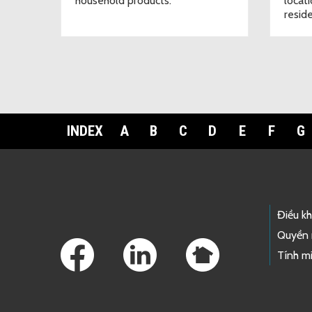
household products.
locat
resid
INDEX
A
B
C
D
E
F
G
Footer Links
Điều k
Quyền 
Tính mi