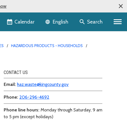
now
Language selector
Calendar
Search
English
ES
HAZARDOUS PRODUCTS - HOUSEHOLDS
CONTACT US
Email:
haz.waste@kingcounty.gov
Phone:
206-296-4692
Phone line hours:
Monday through Saturday, 9 am
to 5 pm (except holidays)