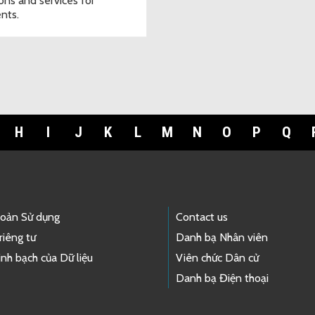
ions and services for
ents.
H
I
J
K
L
M
N
O
P
Q
hoản Sử dụng
Contact us
riêng tư
Danh bạ Nhân viên
nh bạch của Dữ liệu
Viên chức Dân cử
Danh bạ Điện thoại