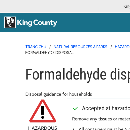
Kin
TRANG CHỦ
NATURAL RESOURCES & PARKS
HAZARD
FORMALDEHYDE DISPOSAL
Formaldehyde dis
Disposal guidance for households
Accepted at hazardou
Remove any tissues or materi
All containers must be 5 g