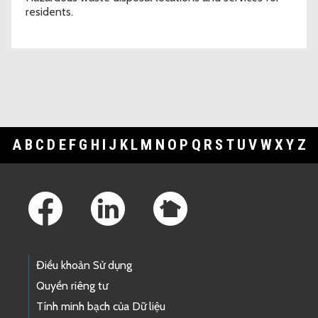
residents.
A
B
C
D
E
F
G
H
I
J
K
L
M
N
O
P
Q
R
S
T
U
V
W
X
Y
Z
Footer Links
Điều khoản Sử dụng
Quyền riêng tư
Tính minh bạch của Dữ liệu