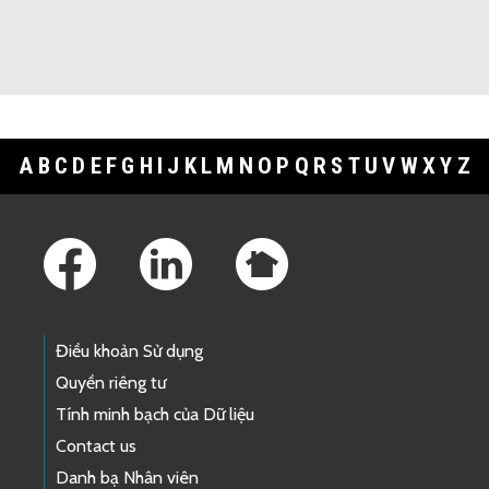
A
B
C
D
E
F
G
H
I
J
K
L
M
N
O
P
Q
R
S
T
U
V
W
X
Y
Z
Footer Links
Điều khoản Sử dụng
Quyền riêng tư
Tính minh bạch của Dữ liệu
Contact us
Danh bạ Nhân viên