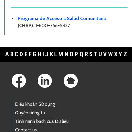
Programa de Acceso a Salud Comunitaria
(CHAP):
1-800-756-5437
A
B
C
D
E
F
G
H
I
J
K
L
M
N
O
P
Q
R
S
T
U
V
W
X
Y
Z
Footer Links
Điều khoản Sử dụng
Quyền riêng tư
Tính minh bạch của Dữ liệu
Contact us