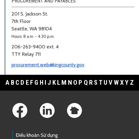
PROCUREMENT AND PAYABLES
201 S. Jackson St.
7th Floor
Seattle, WA 98104
Hours: 8 a.m. - 4:30 p.m.
206-263-9400 ext. 4
TTY Relay 711
procurement.web@kingcounty.gov
A
B
C
D
E
F
G
H
I
J
K
L
M
N
O
P
Q
R
S
T
U
V
W
X
Y
Z
Footer Links
Điều khoản Sử dụng