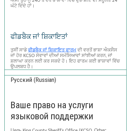
ਅਸੀਂ ਤੁਹਾਨੂੰ 240 ਤੋਂ ਵੱਧ ਭਾਸ਼ਾਵਾਂ ਵਿੱਚ ਦੁਭਾਸ਼ੀਏ ਦੀ ਸਹੂਲਤ 24
ਘੰਟੇ ਦਿੰਦੇ ਹਾਂ।
ਫੀਡਬੈਕ ਜਾਂ ਸ਼ਿਕਾਇਤਾਂ
ਤੁਸੀਂ ਸਾਡੇ
ਫੀਡਬੈਕ ਜਾਂ ਸ਼ਿਕਾਇਤ ਫਾਰਮ
ਦੀ ਵਰਤੋਂ ਭਾਸ਼ਾ ਐਕਸੈਸ
ਜਾਂ ਹੋਰ KCSO ਸੇਵਾਵਾਂ ਦੀਆਂ ਸਮੱਸਿਆਵਾਂ ਸਾਂਝੀਆਂ ਕਰਨ, ਜਾਂ
ਸ਼ਲਾਘਾ ਕਰਨ ਲਈ ਕਰ ਸਕਦੇ ਹੋ। ਇਹ ਫਾਰਮ ਕਈ ਭਾਸ਼ਾਵਾਂ ਵਿੱਚ
ਉਪਲਬਧ ਹੈ।
Русский (Russian)
Ваше право на услуги
языковой поддержки
Цель King County Sheriff’s Office (KCSO, Офис