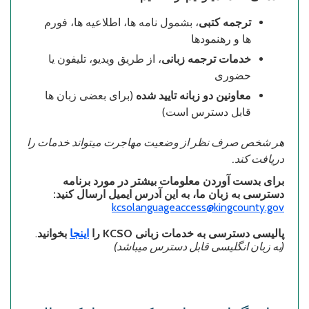
ترجمه کتبی
، بشمول نامه ها، اطلاعیه ها، فورم
ها و رهنمودها
خدمات ترجمه زبانی
، از طریق ویدیو، تلیفون یا
حضوری
معاونین دو زبانه تایید شده
(برای بعضی زبان ها
قابل دسترس است)
هر شخص صرف نظر از وضعیت مهاجرت میتواند خدمات را
دریافت کند.
برای بدست آوردن معلومات بیشتر در مورد برنامه
دسترسی به زبان ما، به این آدرس ایمیل ارسال کنید:
kcsolanguageaccess@kingcounty.gov
.
بخوانید
اینجا
را
KCSO
پالیسی دسترسی به خدمات زبانی
(به زبان انگلیسی قابل دسترس میباشد)