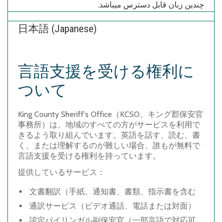
چندین زبان قابل دسترس میباشد.
日本語 (Japanese)
言語支援を受ける権利に
ついて
King County Sheriff's Office
（
KCSO
、キング郡保安官
事務所）は、地域のすべての方がサービスを利用で
きるよう取り組んでいます。英語を話す、読む、書
く、または理解するのが難しい場合、誰もが無料で
言語支援を受ける権利を持っています。
提供しているサービス：
文書翻訳
（手紙、通知書、書類、指示書を含む
通訳サービス
（ビデオ通話、電話または対面）
認定バイリンガル副保安官
（一部言語で対応可