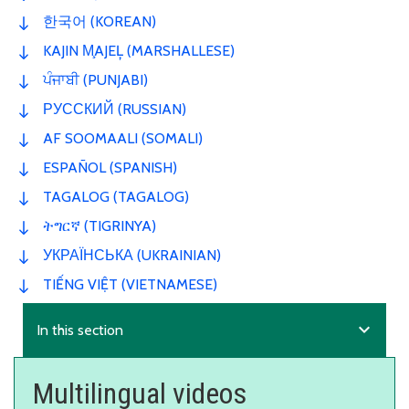
한국어 (KOREAN)
KAJIN M̧AJEĻ (MARSHALLESE)
ਪੰਜਾਬੀ (PUNJABI)
РУССКИЙ (RUSSIAN)
AF SOOMAALI (SOMALI)
ESPAÑOL (SPANISH)
TAGALOG (TAGALOG)
ትግርኛ (TIGRINYA)
УКРАЇНСЬКА (UKRAINIAN)
TIẾNG VIỆT (VIETNAMESE)
expand_more
In this section
Multilingual videos