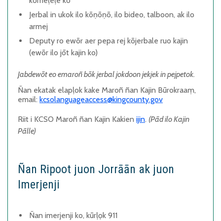
kōmeḷeḷe ko
Jerbal in ukok ilo kōṇōṇō
, ilo bideo, talboon, ak ilo
armej
Deputy ro ewōr aer pepa rej kōjerbale ruo kajin
(ewōr ilo jōt kajin ko)
Jabdewōt eo emaroñ bōk jerbal jokdoon jekjek in pejpetok.
Ñan ekatak elapḷok kake Maroñ ñan Kajin Būrokraaṃ,
email:
kcsolanguageaccess@kingcounty.gov
Riit i KCSO Maroñ ñan Kajin Kakien
ijin
.
(Pād ilo Kajin
Pālle)
Ñan Ripoot juon Jorrāān ak juon
Imerjenji
Ñan
imerjenji ko
, kūrḷọk
911