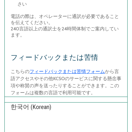
さい
電話の際は、オペレーターに通訳が必要であること
を伝えてください。
240
言語
以上の通訳士を
24
時間体制でご案内してい
ます。
フィードバックまたは苦情
こちらの
フィードバックまたは苦情フォーム
から言
語アクセスやその他
KCSO
のサービスに関する懸念事
項や称賛の声を送ったりすることができます。この
フォームは複数の言語で利用可能です。
한국어 (Korean)