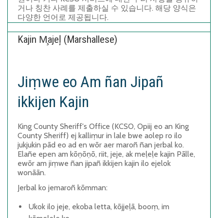
거나
칭찬
사례를
제출하실
수
있습니다
.
해당
양식은
다양한
언어로
제공됩니다
.
Kajin M̧ajeļ (Marshallese)
Jiṃwe eo Am ñan Jipañ
ikkijen Kajin
King County Sheriff's Office (KCSO, Opiij eo an King
County Sheriff) ej kalliṃur in lale bwe aolep ro ilo
jukjukin pād eo ad en wōr aer maroñ ñan jerbal ko.
Elañe epen am kōṇōṇō, riit, jeje, ak meḷeḷe kajin Pālle,
ewōr am jiṃwe ñan jipañ ikkijen kajin ilo ejelok
wonāān.
Jerbal ko jemaroñ kōmman:
Ukok ilo jeje
, ekoba letta, kōjjeḷā, booṃ, im