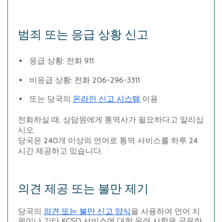
범죄
또는
응급
상황
신고
응급
상황
:
전화
911
비응급
상황
:
전화
206-296-3311
또는
당국의
온라인
신고
시스템
이용
전화하실
때
,
상담원에게
통역사가
필요하다고
알리십
시오
.
당국은
240
개
이상의
언어
로
통역
서비스를
하루
24
시간
제공하고
있습니다
.
의견
제공
또는
불만
제기
당국의
의견
또는
불만
신고
양식
을
사용하여
언어
지
원이나
기타
KCSO
서비스에
대한
우려
사항을
공유하