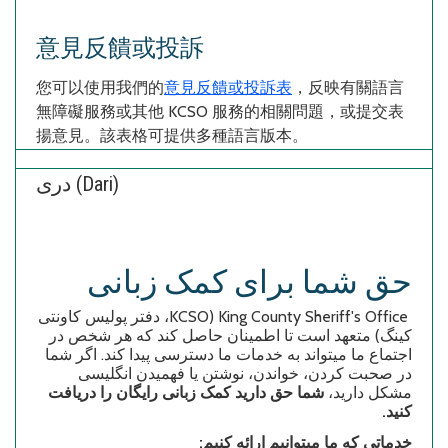
意見反饋或投訴
您可以使用我們的
意見反饋或投訴表
，反映有關語言
無障礙服務或其他
KCSO
服務的相關問題，或提交表
揚意見。該表格可提供多種語言版本。
دری (Dari)
حق شما برای کمک زبانی
، دفتر پولیس کاونتی
KCSO
(
King County Sheriff's Office
کینگ) متعهد است تا اطمینان حاصل کند که هر شخص در
اجتماع ما میتواند به خدمات ما دسترسی پیدا کند. اگر شما
در صحبت کردن، خواندن، نوشتن یا فهمیدن انگلیسی
مشکل دارید،
شما حق دارید کمک زبانی رایگان را دریافت
کنید.
خدماتی که ما میتوانیم ارائه کنیم: