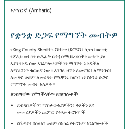
አማርኛ (Amharic)
የቋንቋ ድጋፍ የማግኘት መብትዎ
የKing County Sheriff's Office (KCSO፣ ኪንግ ካውንቲ
የፖሊስ መኮንን ጽሕፈት ቤት) በማህበረሰባችን ውስጥ ያለ
እያንዳንዱ ሰው አገልግሎቶቻችንን ማግኘት እንዲችል
ለማረጋገጥ ቁርጠኛ ነው። እንግሊዝኛን ለመናገር፣ ለማንበብ፣
ለመጻፍ ወይም ለመረዳት የሚቸገሩ ከሆነ፣ ነፃ የቋንቋ ድጋፍ
የማግኘት መብት አለዎት።
ልንሰጣቸው የምንችላቸው አገልግሎቶች፡
ደብዳቤዎችን፣ ማስታወቂያዎችን፣ ቅጾችን እና
መመሪያዎችን ጨምሮ የተጻፉ ትርጉሞች
በቪዲዮ፣ በስልክ፣ ወይም በአካል የትርጉም አገልግሎቶች