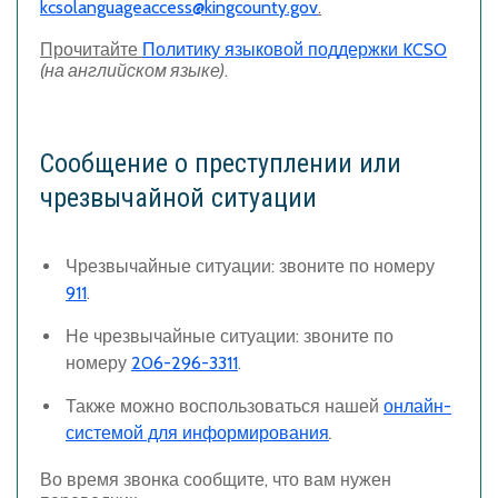
kcsolanguageaccess@kingcounty.gov
.
Прочитайте
Политику языковой поддержки KCSO
(на английском языке)
.
Сообщение о преступлении или
чрезвычайной ситуации
Чрезвычайные ситуации:
звоните по номеру
911
.
Не чрезвычайные ситуации:
звоните по
номеру
206-296-3311
.
Также можно воспользоваться нашей
онлайн-
системой для информирования
.
Во время звонка сообщите, что вам нужен