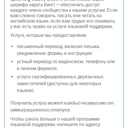
шерифа округа Кинг) — обеспечить доступ
каждого члена сообщества к нашим услугам. Если
вам сложно говорить, писать или читать на
английском языке, если вам трудно его понимать,
у вас есть право на услуги языковой поддержки.
Услуги, которые мы предоставляем:
письменный перевод
, включая письма,
уведомления, формы и инструкции;
устный перевод
по видеосвязи, телефону или
в личном формате;
услуги сертифицированных двуязычных
заместителей
(доступны для некоторых
языков).
Получать услуги может каждый независимо от
иммиграционного статуса.
Чтобы узнать больше о нашей программе
языковой поддержки, напишите по адресу