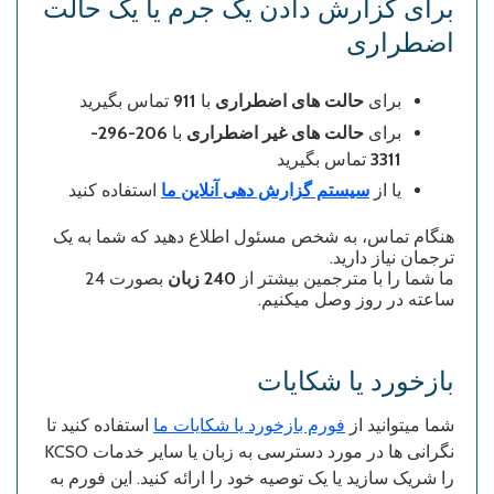
برای گزارش دادن یک جرم یا یک حالت
اضطراری
تماس بگیرید
911
با
حالت های اضطراری
برای
206-296-
با
حالت های غیر اضطراری
برای
تماس بگیرید
3311
یا از
سیستم گزارش دهی آنلاین ما
استفاده کنید
هنگام تماس، به شخص مسئول اطلاع دهید که شما به یک
ترجمان نیاز دارید.
ما شما را با مترجمین بیشتر از
240 زبان
بصورت 24
ساعته در روز وصل میکنیم.
بازخورد یا شکایات
شما میتوانید از
فورم بازخورد یا شکایات ما
استفاده کنید تا
KCSO
نگرانی ها در مورد دسترسی به زبان یا سایر خدمات
را شریک سازید یا یک توصیه خود را ارائه کنید. این فورم به