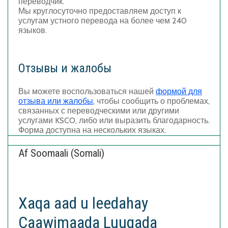
переводчик.
Мы круглосуточно предоставляем доступ к
услугам устного перевода на более чем 240
языков.
Отзывы и жалобы
Вы можете воспользоваться нашей
формой для
отзыва или жалобы
, чтобы сообщить о проблемах,
связанных с переводческими или другими
услугами KSCO, либо или выразить благодарность.
Форма доступна на нескольких языках.
Af Soomaali (Somali)
Xaqa aad u leedahay
Caawimaada Luuqada