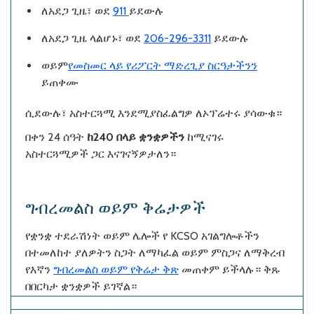
ለአደጋ ጊዜ፣ ወደ
911
ይደውሉ
ለአደጋ ጊዜ ላልሆኑ፣ ወደ
206-296-3311
ይደውሉ
ወይም
የመስመር ላይ የሪፖርት ማድረጊያ ስርዓታችንን
ይጠቀሙ
ሲደውሉ፣ አስተርጓሚ እንደሚያስፈልግዎ ለኦፕሬተሩ ያሳውቁ።
በቀን 24 ሰዓት
ከ240 በላይ ቋንቋዎችን
ከሚናገሩ
አስተርጓሚዎች ጋር እናገናኝዎታለን።
ግብረመልስ ወይም ቅሬታዎች
የቋንቋ ተደራሽነት ወይም ሌሎች የ KCSO አገልግሎቶችን
በተመለከተ ያለዎትን ስጋት ለማካፈል ወይም ምስጋና ለማቅረብ
የእኛን
ግብረመልስ ወይም የቅሬታ ቅጽ
መጠቀም ይችላሉ። ቅጹ
በበርካታ ቋንቋዎች ይገኛል።