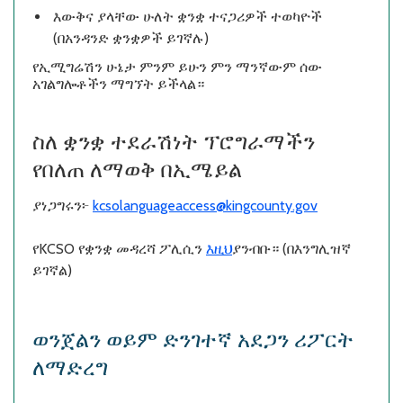
እውቅና ያላቸው ሁለት ቋንቋ ተናጋሪዎች ተወካዮች
(በአንዳንድ ቋንቋዎች ይገኛሉ)
የኢሚግሬሽን ሁኔታ ምንም ይሁን ምን ማንኛውም ሰው
አገልግሎቶችን ማግኘት ይችላል።
ስለ ቋንቋ ተደራሽነት ፕሮግራማችን
የበለጠ ለማወቅ በኢሜይል
ያነጋግሩን፦
kcsolanguageaccess@kingcounty.gov
የKCSO የቋንቋ መዳረሻ ፖሊሲን
እዚህ
ያንብቡ። (በእንግሊዝኛ
ይገኛል)
ወንጀልን ወይም ድንገተኛ አደጋን ሪፖርት
ለማድረግ