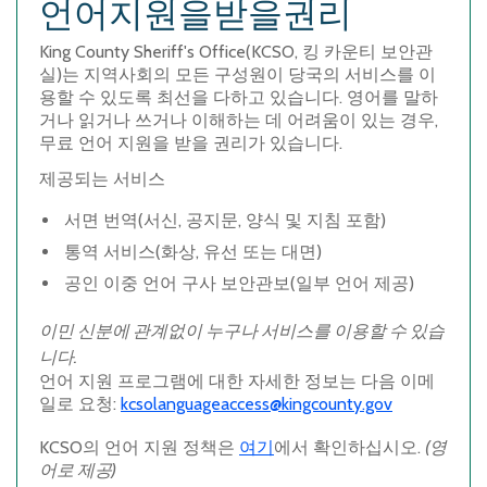
언어지원을받을권리
King County Sheriff's Office(KCSO,
킹
카운티
보안관
실
)
는
지역사회의
모든
구성원이
당국의
서비스를
이
용할
수
있도록
최선을
다하고
있습니다
.
영어를
말하
거나
읽거나
쓰거나
이해하는
데
어려움이
있는
경우
,
무료
언어
지원을
받을
권리가
있습니다
.
제공되는
서비스
서면
번역
(
서신
,
공지문
,
양식
및
지침
포함
)
통역
서비스
(
화상
,
유선
또는
대면
)
공인
이중
언어
구사
보안관보
(
일부
언어
제공
)
이민
신분에
관계없이
누구나
서비스를
이용할
수
있습
니다
.
언어
지원
프로그램에
대한
자세한
정보는
다음
이메
일로
요청
:
kcsolanguageaccess@kingcounty.gov
KCSO
의
언어
지원
정책은
여기
에서
확인하십시오
.
(
영
어로
제공
)