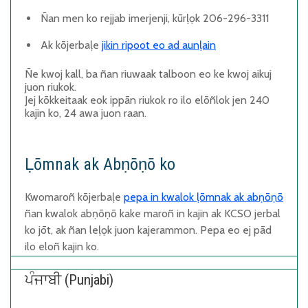
Ñan
men ko rejjab imerjenji
, kūrḷọk
206-296-3311
Ak kōjerbaḷe
jikin ripoot eo ad aunḷain
Ñe kwoj kall, ba ñan riuwaak talboon eo ke kwoj aikuj
juon riukok.
Jej kōkkeitaak eok ippān riukok ro ilo elōñlok jen
240
kajin ko
, 24 awa juon raan.
Ḷōmnak ak Abṇōṇō ko
Kwomaroñ kōjerbaḷe
pepa in kwalok ḷōmnak ak abṇōṇō
ñan kwalok abṇōṇō kake maroñ in kajin ak KCSO jerbal
ko jōt, ak ñan leḷọk juon kajerammon. Pepa eo ej pād
ilo eloñ kajin ko.
ਪੰਜਾਬੀ (Punjabi)