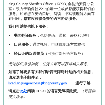
King County Sheriff's Office
（
KCSO,
金县治安官办公
室）致力于确保社区中的每一位成员都能获得我们的
服务。如果您在英语口语、阅读、书写或理解方面存
在困难，
您有权获得免费的语言协助服务。
我们可以提供以下服务：
书面翻译服务：
包括信函、通知、表格和说明
口译服务：
通过视频、电话或现场方式提供
经认证的双语警员
（可提供部分语言服务）
无论移民身份如何，任何人都可以获得相关服务。
如需了解更多有关我们语言无障碍计划的相关信息，
请发送电子邮件至：
kcsolanguageaccess@kingcounty.gov
进行了解
请点击
此处
阅读
KCSO
的语言无障碍政策。
（可提供
英文版本）