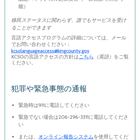
能）
移民ステータスに関わらず、誰でもサービスを受け
ることができます
言語アクセスプログラムの詳細については、メール
でお問い合わせください：
kcsolanguageaccess@kingcounty.gov
KCSO
の言語アクセスの方針は
こちら
（英語）
をご覧
ください。
犯罪や緊急事態の通報
緊急時
は
911
に電話してください
緊急でない場合
は
206-296-3311
に電話してくださ
い
または、
オンライン報告システム
を使用してくだ