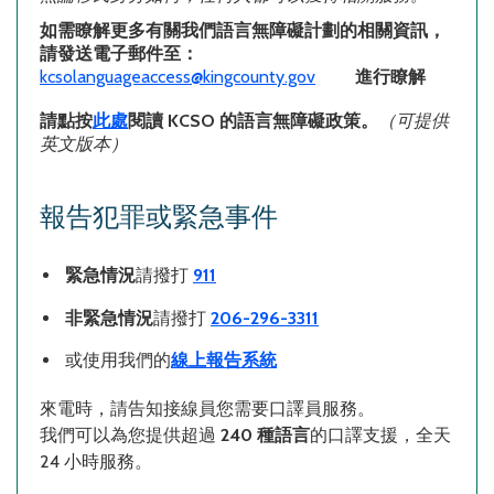
如需瞭解更多有關我們語言無障礙計劃的相關資訊，
請發送電子郵件至：
kcsolanguageaccess@kingcounty.gov
進行瞭解
請點按
此處
閱讀
KCSO
的語言無障礙政策。
（可提供
英文版本）
報告犯罪或緊急事件
緊急情況
請撥打
911
非緊急情況
請撥打
206-296-3311
或使用我們的
線上報告系統
來電時，請告知接線員您需要口譯員服務。
我們可以為您提供超過
240
種語言
的口譯支援，全天
24
小時服務。