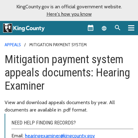
KingCounty.gov is an official government website.
Here's how you know
Language sel
APPEALS
MITIGATION PAYMENT SYSTEM
Mitigation payment system
appeals documents: Hearing
Examiner
View and download appeals documents by year. All
documents are available in .pdf format.
NEED HELP FINDING RECORDS?
Email:
hearingexaminer@kingcounty.gov