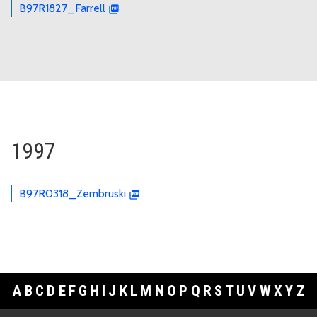
B97R1827_Farrell
1997
B97R0318_Zembruski
A
B
C
D
E
F
G
H
I
J
K
L
M
N
O
P
Q
R
S
T
U
V
W
X
Y
Z