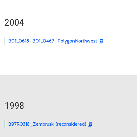
2004
B01L0618_B01L0467_PolygonNorthwest
1998
B97R0318_Zembruski (reconsidered)