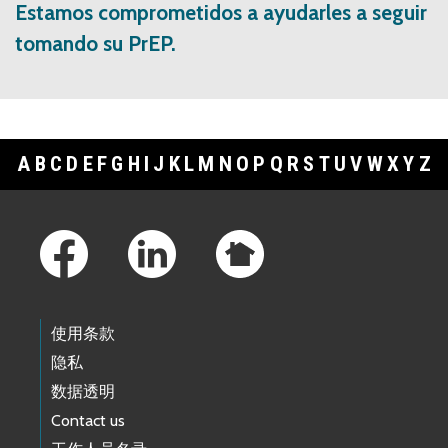
Estamos comprometidos a ayudarles a seguir
tomando su PrEP.
A
B
C
D
E
F
G
H
I
J
K
L
M
N
O
P
Q
R
S
T
U
V
W
X
Y
Z
Footer Links
使用条款
隐私
数据透明
Contact us