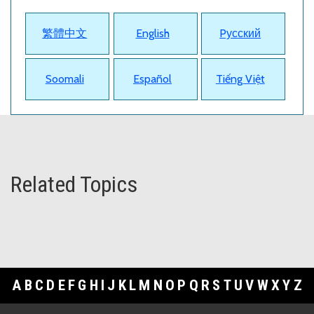
繁體中文
English
Pусский
Soomali
Español
Tiếng Việt
Related Topics
A
B
C
D
E
F
G
H
I
J
K
L
M
N
O
P
Q
R
S
T
U
V
W
X
Y
Z