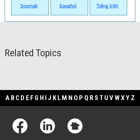
Soomali
Español
Tiếng Việt
Related Topics
A
B
C
D
E
F
G
H
I
J
K
L
M
N
O
P
Q
R
S
T
U
V
W
X
Y
Z
Footer Links