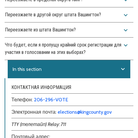
expand_more
Переезжаете в другой округ штата Вашингтон?
expand_more
Переезжаете из штата Вашингтон?
expand_more
Что будет, если я пропущу крайний срок регистрации для
участия в голосовании на этих выборах?
expand_more
In this section
КОНТАКТНАЯ ИНФОРМАЦИЯ
Телефон:
206-296-VOTE
Электронная почта:
elections@kingcounty.gov
TTY (телетайп) Relay: 711
Почтовый адрес: