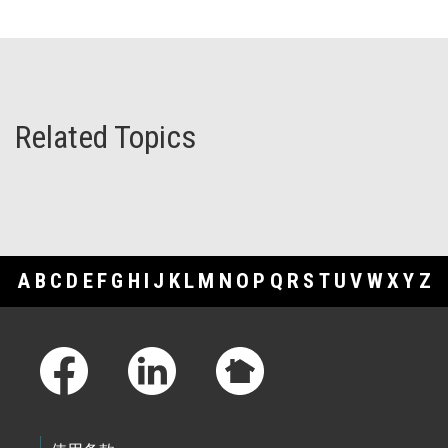
Related Topics
A
B
C
D
E
F
G
H
I
J
K
L
M
N
O
P
Q
R
S
T
U
V
W
X
Y
Z
Footer Links