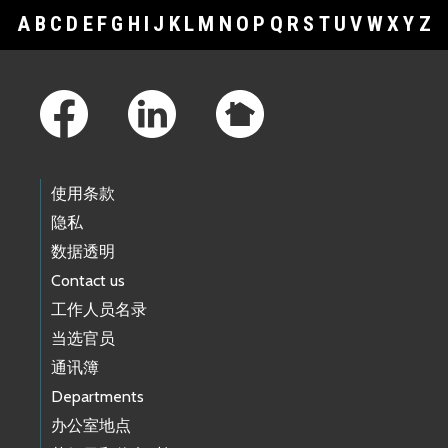
A
B
C
D
E
F
G
H
I
J
K
L
M
N
O
P
Q
R
S
T
U
V
W
X
Y
Z
Footer Links
使用条款
隐私
数据透明
Contact us
工作人员名录
当选官员
通讯簿
Departments
办公室地点