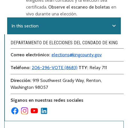
elegibles sean contados y la elección sea
certificada.
Observe el escaneo de boletas
en
vivo durante una elección.
expand_more
In this section
DEPARTAMENTO DE ELECCIONES DEL CONDADO DE KING
Correo electr
ó
nico:
elections@kingcounty.gov
Teléfono
:
206-296-VOTE (8683)
TTY:
Relay 711
Dirección
:
919 Southwest Grady Way, Renton,
Washington 98057
Síganos en nuestras redes sociales