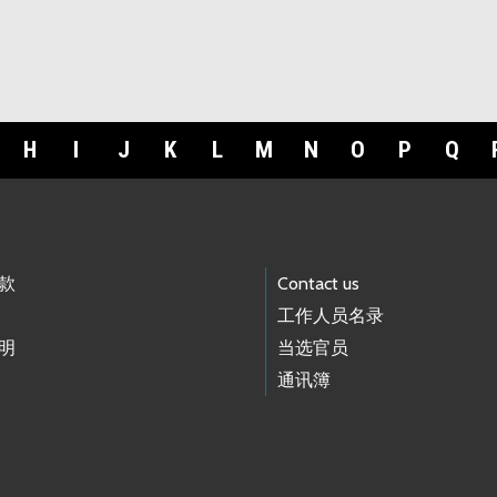
H
I
J
K
L
M
N
O
P
Q
款
Contact us
工作人员名录
明
当选官员
通讯簿