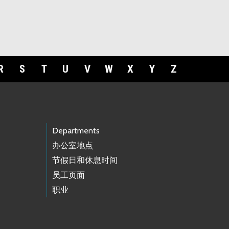
R
S
T
U
V
W
X
Y
Z
Departments
办公室地点
节假日和休息时间
员工页面
职业