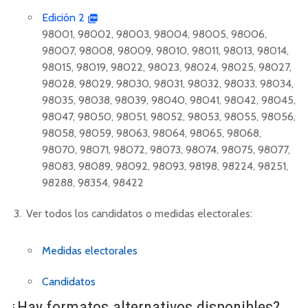
Edición 2
98001, 98002, 98003, 98004, 98005, 98006,
98007, 98008, 98009, 98010, 98011, 98013, 98014,
98015, 98019, 98022, 98023, 98024, 98025, 98027,
98028, 98029, 98030, 98031, 98032, 98033, 98034,
98035, 98038, 98039, 98040, 98041, 98042, 98045,
98047, 98050, 98051, 98052, 98053, 98055, 98056,
98058, 98059, 98063, 98064, 98065, 98068,
98070, 98071, 98072, 98073, 98074, 98075, 98077,
98083, 98089, 98092, 98093, 98198, 98224, 98251,
98288, 98354, 98422
Ver todos los candidatos o medidas electorales:
Medidas electorales
Candidatos
¿Hay formatos alternativos disponibles?