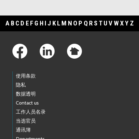
A
B
C
D
E
F
G
H
I
J
K
L
M
N
O
P
Q
R
S
T
U
V
W
X
Y
Z
Footer Links
使用条款
隐私
数据透明
Contact us
工作人员名录
当选官员
通讯簿
Departments