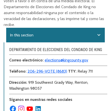
voten a favor o en contra de una medida electoral. El
Departamento de Elecciones del Condado de King no
asume responsabilidad ninguna por el contenido o la
veracidad de las declaraciones, y las imprime tal y como las
recibe.
expand_more
In this section
DEPARTAMENTO DE ELECCIONES DEL CONDADO DE KING
Correo electr
ó
nico:
elections@kingcounty.gov
Teléfono
:
206-296-VOTE (8683)
TTY:
Relay 711
Dirección
:
919 Southwest Grady Way, Renton,
Washington 98057
Síganos en nuestras redes sociales