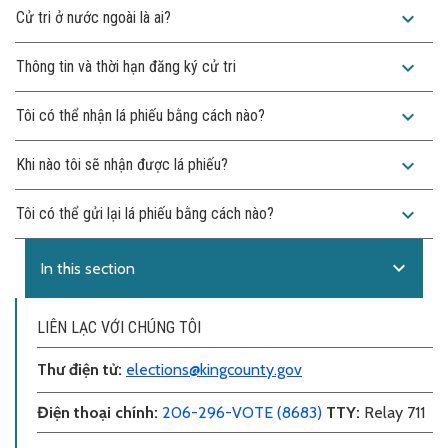
expand_more
Cử tri ở nước ngoài là ai?
expand_more
Thông tin và thời hạn đăng ký cử tri
expand_more
Tôi có thể nhận lá phiếu bằng cách nào?
expand_more
Khi nào tôi sẽ nhận được lá phiếu?
expand_more
Tôi có thể gửi lại lá phiếu bằng cách nào?
expand_more
In this section
LIÊN LẠC VỚI CHÚNG TÔI
Thư điện tử
:
elections@kingcounty.gov
Điện thoại chính
:
206-296-VOTE (8683)
TTY:
Relay 711