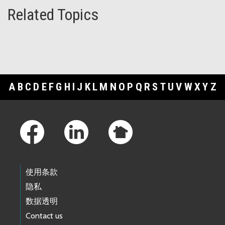
Related Topics
A
B
C
D
E
F
G
H
I
J
K
L
M
N
O
P
Q
R
S
T
U
V
W
X
Y
Z
Footer Links
使用条款
隐私
数据透明
Contact us