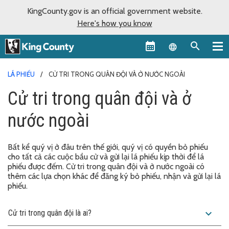
KingCounty.gov is an official government website.
Here's how you know
Language sel
LÁ PHIẾU
CỬ TRI TRONG QUÂN ĐỘI VÀ Ở NƯỚC NGOÀI
Cử tri trong quân đội và ở
nước ngoài
Bất kể quý vị ở đâu trên thế giới, quý vị có quyền bỏ phiếu
cho tất cả các cuộc bầu cử và gửi lại lá phiếu kịp thời để lá
phiếu được đếm. Cử tri trong quân đội và ở nước ngoài có
thêm các lựa chọn khác để đăng ký bỏ phiếu, nhận và gửi lại lá
phiếu.
expand_more
Cử tri trong quân đội là ai?