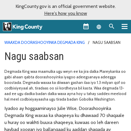
KingCounty.gov is an official government website.
Here's how you know
Language sel
WAAXDA DOORASHOOYINKA DEGMADA KING
NAGU SAABSAN
Nagu saabsan
Degmada King waa maamulka ugu weyn ee ka jira dalka Mareykanka oo
gabi ahaan qabta doorashooyinka iyagoo adeegsanaya adeegga
boostada. Degmada waxaa ka diiwaan gashan ilaa iyo 1.3 milyan qof oo
codbixiyeyaal ah, tiradaas oo sii kordheysa bil kasta. Waa degmada 13-
aad ee ugu dadka badan dalka waxa ayna hoy u tahay saddex meelood
hal meel codbixiyayaasha ugu tirada badan Gobolka Washington.
Iyadoo ay hoggaaminayso Julie Wise, Doorashooyinka
Degmada King waxaa ka shaqeeya ku dhawaad 70 shaqaale
u huray oo wakhti buuxa shaqeeya, kuwaas oo leh dareen
haybad xoogan iyo ballanqaad ku aaddan shaqada ay