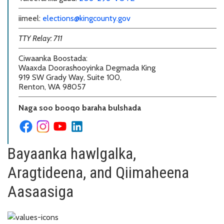
iimeel:
elections@kingcounty.gov
TTY Relay: 711
Ciwaanka Boostada
:
Waaxda Doorashooyinka Degmada King
919 SW Grady Way, Suite 100,
Renton, WA 98057
Naga soo booqo baraha bulshada
Bayaanka hawlgalka,
Aragtideena, and Qiimaheena
Aasaasiga