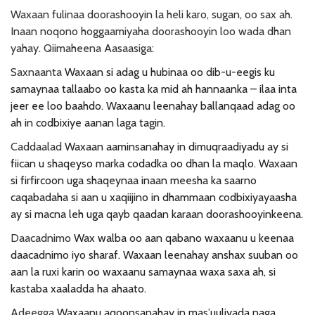
Waxaan fulinaa doorashooyin la heli karo, sugan, oo sax ah.
Inaan noqono hoggaamiyaha doorashooyin loo wada dhan
yahay. Qiimaheena Aasaasiga:
Saxnaanta
Waxaan si adag u hubinaa oo dib-u-eegis ku
samaynaa tallaabo oo kasta ka mid ah hannaanka – ilaa inta
jeer ee loo baahdo. Waxaanu leenahay ballanqaad adag oo
ah in codbixiye aanan laga tagin.
Caddaalad
Waxaan aaminsanahay in dimuqraadiyadu ay si
fiican u shaqeyso marka codadka oo dhan la maqlo. Waxaan
si firfircoon uga shaqeynaa inaan meesha ka saarno
caqabadaha si aan u xaqiijino in dhammaan codbixiyayaasha
ay si macna leh uga qayb qaadan karaan doorashooyinkeena.
Daacadnimo
Wax walba oo aan qabano waxaanu u keenaa
daacadnimo iyo sharaf. Waxaan leenahay anshax suuban oo
aan la ruxi karin oo waxaanu samaynaa waxa saxa ah, si
kastaba xaaladda ha ahaato.
Adeegga
Waxaanu aqoonsanahay in masʼuuliyada naga