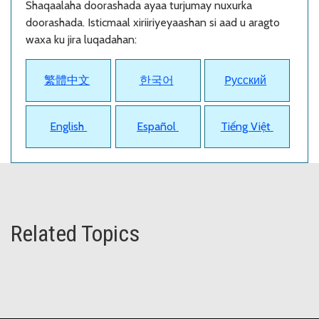
Shaqaalaha doorashada ayaa turjumay nuxurka
doorashada. Isticmaal xiriiriyeyaashan si aad u aragto
waxa ku jira luqadahan:
繁體中文
한국어
Pусский
English
Español
Tiếng Việt
Related Topics