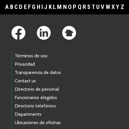
A
B
C
D
E
F
G
H
I
J
K
L
M
N
O
P
Q
R
S
T
U
V
W
X
Y
Z
Footer Links
Términos de uso
Privacidad
Transparencia de datos
Contact us
Directorio de personal
Funcionarios elegidos
Directorio telefónico
Departments
Ubicaciones de oficinas