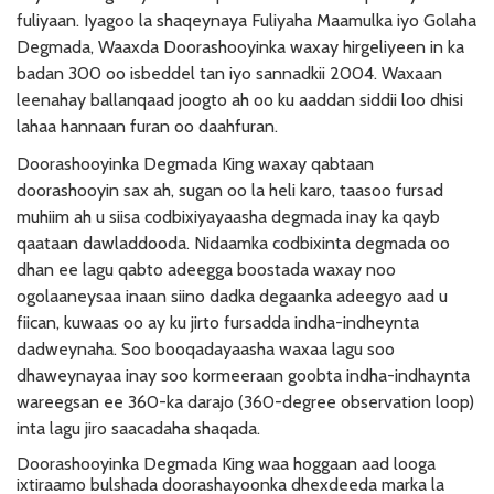
fuliyaan. Iyagoo la shaqeynaya Fuliyaha Maamulka iyo Golaha
Degmada, Waaxda Doorashooyinka waxay hirgeliyeen in ka
badan 300 oo isbeddel tan iyo sannadkii 2004. Waxaan
leenahay ballanqaad joogto ah oo ku aaddan siddii loo dhisi
lahaa hannaan furan oo daahfuran.
Doorashooyinka Degmada King waxay qabtaan
doorashooyin sax ah, sugan oo la heli karo, taasoo fursad
muhiim ah u siisa codbixiyayaasha degmada inay ka qayb
qaataan dawladdooda. Nidaamka codbixinta degmada oo
dhan ee lagu qabto adeegga boostada waxay noo
ogolaaneysaa inaan siino dadka degaanka adeegyo aad u
fiican, kuwaas oo ay ku jirto fursadda indha-indheynta
dadweynaha. Soo booqadayaasha waxaa lagu soo
dhaweynayaa inay soo kormeeraan goobta indha-indhaynta
wareegsan ee 360-ka darajo (360-degree observation loop)
inta lagu jiro saacadaha shaqada.
Doorashooyinka Degmada King waa hoggaan aad looga
ixtiraamo bulshada doorashayoonka dhexdeeda marka la