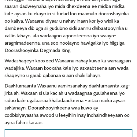
saaran dadweynaha iyo mida dhexdeena ee midba midka
kale aysan ku ekayn in si fudud loo maamulo dooroshayinka
oo kaliya. Waxaanu diyaar u nahay inaan kor iyo wixii ka
dambeeya dib uga sii gudubno sidii aannu dhibaatooyinka u
xallin lahayn, ula wadaagno aqoonteenna iyo waayo-
aragnimadeenna, una soo noolayno hawlgalka iyo hiigsiga
Doorashooyinka Degmada King.
Wadashaqeyn kooxeed Waxaanu nahay kuwo ku wanaagsan
wadajirka. Waxaan kooxaha kale iyo asxaabteena aan wada
shaqeyno u garab qabanaa si aan shaki lahayn.
Daahfurnaanta Waxaanu aaminsanahay daahfurnaanta xag-
jirka ah. Waxaan si ula kac ah u wadaagnaa guulaheena iyo
sidoo kale ogalaanaa khaladaadkeena - xitaa marka aysan
sahlanayn. Doorashooyinkeena waa kuwo ay
codbixiyayaasha awood u leeyihiin inay indhaindheeyaan oo
ayna fahmi karaan.