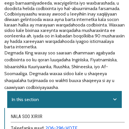
eego barnaamijyadeeda, wacyigelinta iyo waxbarashada, u
doodista helida codbixinta iyo hal-abuurnimada farsamada.
Codbixiyayaashu waxay awood u leeyihiin inay xaqiijiyaan
diiwaan gelintooda waxa ayna barta internetka kala socon
karaan halka ay marayaan warqadahooda codbixinta. Waxaan
sidoo kale bixinaa xareynta warqadaha musharaxiinta ee
oonleenka ah, iyada oo in kabadan boqolkiiba 90 musharaxiin
ay hadda xareeyaan warqadahooda iyagoo isticmaalaya
barta internetka.
Degmada King waxay soo saaraan dhammaan agabyada
codbixinta oo ku qoran luuqadaha Ingiriiska, Fiyatnamiiska,
Isbaanishka Kuuriyaanka, Ruushka, Shiineeska, iyo Af-
Soomaaliga. Degmada waxaa sidoo kale u shaqeeya
shaqaalaha turjimaada oo wakhti buuxa shaqeeya si ay u
caawiyaan codbixiyayaasha.
expand_more
In this section
NALA SOO XIRIIR
Taleefanka guud:
206-296-VOTE