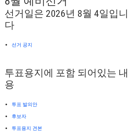
8
월
예비선거
선거일은
2026
년
8
월
4
일입니
다
선거 공지
투표용지에 포함 되어있는 내
용
투표 발의안
후보자
투표용지 견본