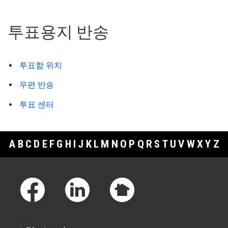
투표용지 반송
투표함 위치
우편 반송
투표 센터
A
B
C
D
E
F
G
H
I
J
K
L
M
N
O
P
Q
R
S
T
U
V
W
X
Y
Z
Footer Links