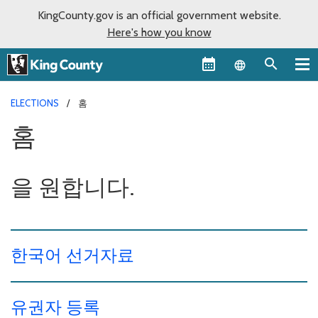
KingCounty.gov is an official government website.
Here's how you know
Language sel
ELECTIONS
홈
홈
을 원합니다.
한국어 선거자료
유권자 등록