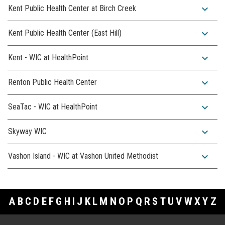
expand_more
Kent Public Health Center at Birch Creek
expand_more
Kent Public Health Center (East Hill)
expand_more
Kent - WIC at HealthPoint
expand_more
Renton Public Health Center
expand_more
SeaTac - WIC at HealthPoint
expand_more
Skyway WIC
expand_more
Vashon Island - WIC at Vashon United Methodist
A
B
C
D
E
F
G
H
I
J
K
L
M
N
O
P
Q
R
S
T
U
V
W
X
Y
Z
Footer Links