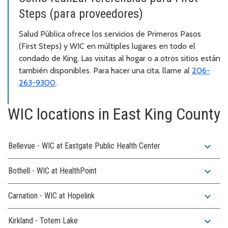
Steps (para proveedores)
Salud Pública ofrece los servicios de Primeros Pasos
(First Steps) y WIC en múltiples lugares en todo el
condado de King. Las visitas al hogar o a otros sitios están
también disponibles. Para hacer una cita, llame al
206-
263-9300
.
WIC locations in East King County
expand_more
Bellevue - WIC at Eastgate Public Health Center
expand_more
Bothell - WIC at HealthPoint
expand_more
Carnation - WIC at Hopelink
expand_more
Kirkland - Totem Lake