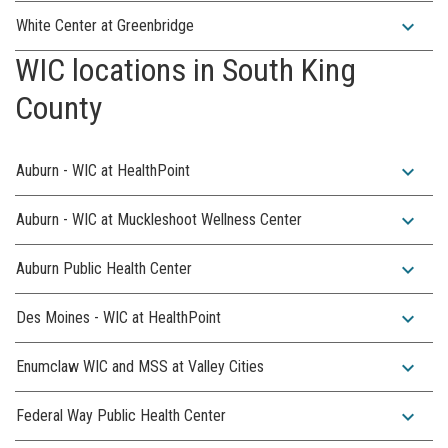
expand_more
White Center at Greenbridge
WIC locations in South King
County
expand_more
Auburn - WIC at HealthPoint
expand_more
Auburn - WIC at Muckleshoot Wellness Center
expand_more
Auburn Public Health Center
expand_more
Des Moines - WIC at HealthPoint
expand_more
Enumclaw WIC and MSS at Valley Cities
expand_more
Federal Way Public Health Center