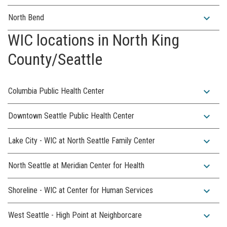
expand_more
North Bend
WIC locations in North King
County/Seattle
expand_more
Columbia Public Health Center
expand_more
Downtown Seattle Public Health Center
expand_more
Lake City - WIC at North Seattle Family Center
expand_more
North Seattle at Meridian Center for Health
expand_more
Shoreline - WIC at Center for Human Services
expand_more
West Seattle - High Point at Neighborcare