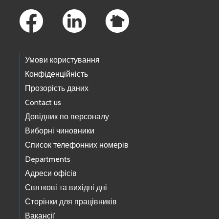
Умови користування
Конфіденційність
Прозорість даних
Contact us
Довідник по персоналу
Виборні чиновники
Список телефонних номерів
Departments
Адреси офісів
Святкові та вихідні дні
Сторінки для працівників
Вакансії