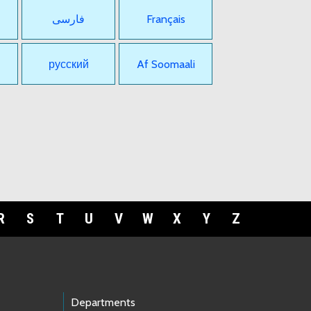
فارسی
Français
русский
Af Soomaali
R
S
T
U
V
W
X
Y
Z
Departments