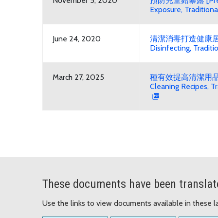
November 5, 2020
預防兒童鉛暴露 [Preven
Exposure, Traditiona
June 24, 2020
清潔消毒打造健康居家 [Sa
Disinfecting, Tradit
March 27, 2025
種有效提高清潔用品安
Cleaning Recipes, Tr
These documents have been translat
Use the links to view documents available in these 