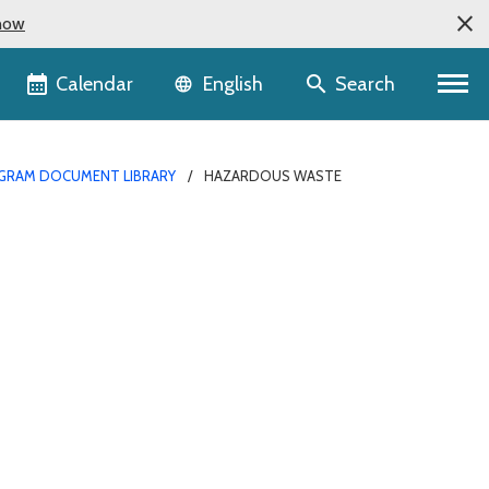
now
Language selector
Calendar
Search
English
RAM DOCUMENT LIBRARY
HAZARDOUS WASTE