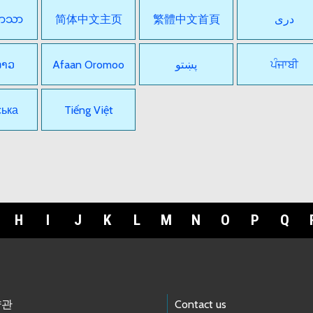
ဘာသာ
简体中文主页
繁體中文首頁
دری
ລາວ
Afaan Oromoo
پښتو
ਪੰਜਾਬੀ
ська
Tiếng Việt
H
I
J
K
L
M
N
O
P
Q
약관
Contact us