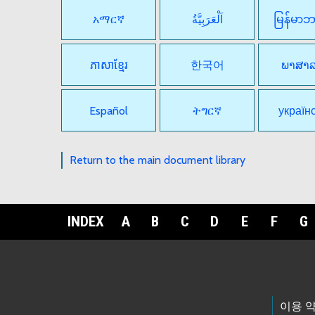
አማርኛ
اَلْعَرَبِيَّةُ
မြန်မာ
ភាសាខ្មែរ
한국어
ພາສາ
Español
ትግርኛ
україн
Return to the main document library
INDEX
A
B
C
D
E
F
G
Footer Links
이용 