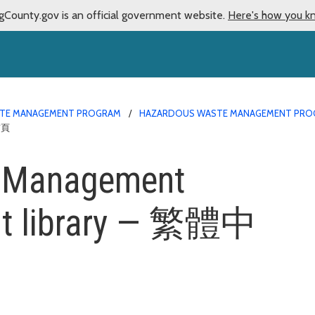
gCounty.gov is an official government website.
Here's how you k
TE MANAGEMENT PROGRAM
HAZARDOUS WASTE MANAGEMENT PROG
首頁
 Management
nt library — 繁體中