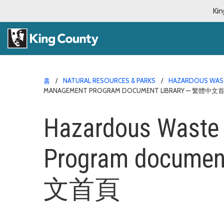
Kin
홈
NATURAL RESOURCES & PARKS
HAZARDOUS WAS
MANAGEMENT PROGRAM DOCUMENT LIBRARY — 繁體中文
Hazardous Waste
Program docume
文首頁