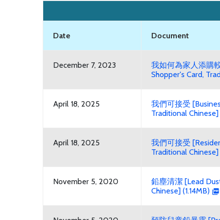
Date
Document
December 7, 2023
我如何為家人添購較
Shopper's Card, Trad
April 18, 2025
我們可接受 [Business-
Traditional Chinese]
April 18, 2025
我們可接受 [Residentia
Traditional Chinese]
November 5, 2020
鉛塵清潔 [Lead Dust C
Chinese] (1.14MB)