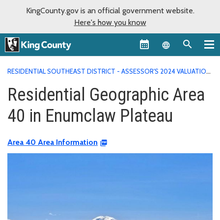
KingCounty.gov is an official government website.
Here's how you know
Language sel
RESIDENTIAL SOUTHEAST DISTRICT - ASSESSOR'S 2024 VALUATION
AREA REPORTS
RESIDENTIAL GEOGRAPHIC AREA 40 IN
Residential Geographic Area
ENUMCLAW PLATEAU
40 in Enumclaw Plateau
Area 40 Area Information