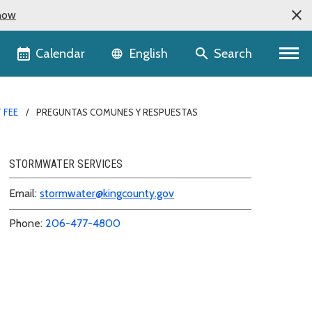
now
Language selector
Calendar
Search
English
 FEE
PREGUNTAS COMUNES Y RESPUESTAS
STORMWATER SERVICES
Email:
stormwater@kingcounty.gov
Phone:
206-477-4800