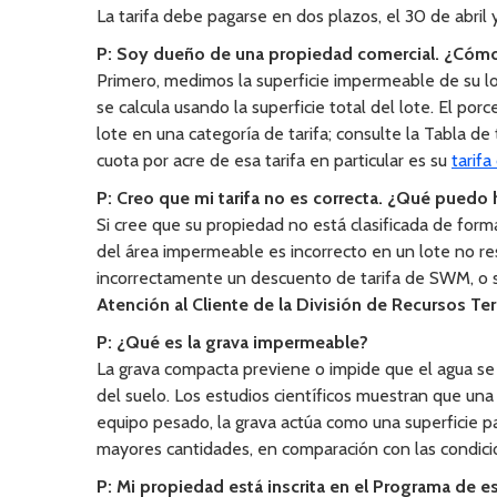
La tarifa debe pagarse en dos plazos, el 30 de abril y
P: Soy dueño de una propiedad comercial. ¿Cómo 
Primero, medimos la superficie impermeable de su lo
se calcula usando la superficie total del lote. El po
lote en una categoría de tarifa; consulte la Tabla de t
cuota por acre de esa tarifa en particular es su
tarif
P: Creo que mi tarifa no es correcta. ¿Qué puedo 
Si cree que su propiedad no está clasificada de forma
del área impermeable es incorrecto en un lote no res
incorrectamente un descuento de tarifa de SWM, o si
Atención al Cliente de la División de Recursos Te
P: ¿Qué es la grava impermeable?
La grava compacta previene o impide que el agua se f
del suelo. Los estudios científicos muestran que una
equipo pesado, la grava actúa como una superficie p
mayores cantidades, en comparación con las condicio
P: Mi propiedad está inscrita en el Programa de es