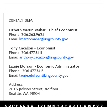
CONTACT OEFA
Lizbeth Martin-Mahar - Chief Economist
Phone: 206.263.9625
Email:
lmartinmahar@kingcounty.gov
Tony Cacallori - Economist
Phone: 206.477.3411
Email:
anthony.cacallori@kingcounty.gov
Laurie Elofson - Economic Administrator
Phone: 206.477.3413
Email:
laurie.elofson@kingcounty.gov
Address:
201 S Jackson Street, 3rd floor
Seattle, WA 98104
A
B
C
D
E
F
G
H
I
J
K
L
M
N
O
P
Q
R
S
T
U
V
W
X
Y
Z