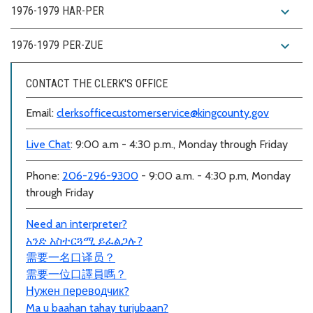
expand_more
1976-1979 HAR-PER
expand_more
1976-1979 PER-ZUE
CONTACT THE CLERK'S OFFICE
Email:
clerksofficecustomerservice@kingcounty.gov
Live Chat
: 9:00 a.m - 4:30 p.m., Monday through Friday
Phone:
206-296-9300
- 9:00 a.m. - 4:30 p.m, Monday
through Friday
Need an interpreter?
አንድ አስተርጓሚ ይፈልጋሉ?
需要一名口
译员？
需要一位口譯員嗎？
Нужен переводчик?
Ma u baahan tahay turjubaan?