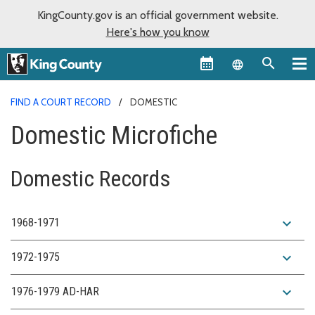
KingCounty.gov is an official government website.
Here's how you know
Language sel
FIND A COURT RECORD
DOMESTIC
Domestic Microfiche
Domestic Records
expand_more
1968-1971
expand_more
1972-1975
expand_more
1976-1979 AD-HAR