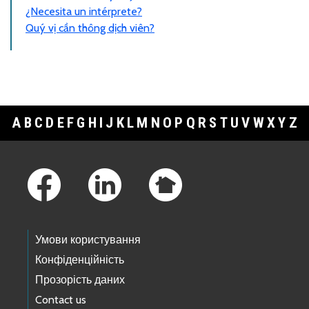
¿Necesita un intérprete?
Quý vị cần thông dịch viên?
A
B
C
D
E
F
G
H
I
J
K
L
M
N
O
P
Q
R
S
T
U
V
W
X
Y
Z
Footer Links
Умови користування
Конфіденційність
Прозорість даних
Contact us