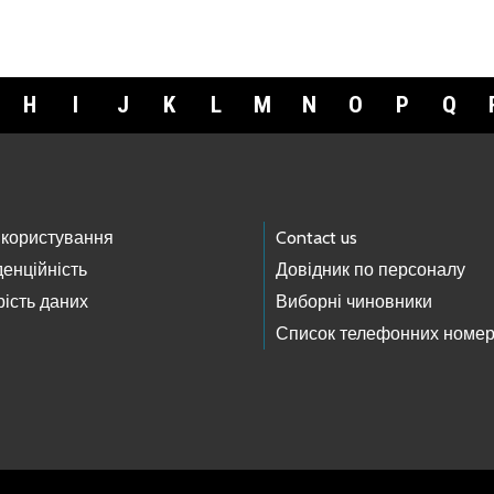
H
I
J
K
L
M
N
O
P
Q
 користування
Contact us
енційність
Довідник по персоналу
ість даних
Виборні чиновники
Список телефонних номер