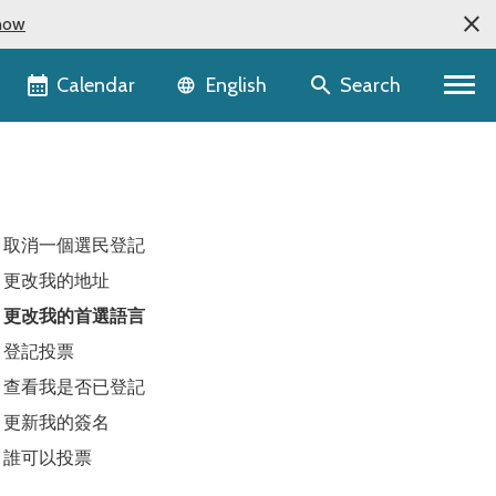
now
Language selector
Calendar
Search
English
取消一個選民登記
更改我的地址
更改我的首選語言
登記投票
查看我是否已登記
更新我的簽名
誰可以投票