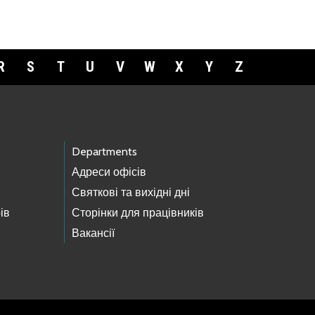
R
S
T
U
V
W
X
Y
Z
Departments
Адреси офісів
Святкові та вихідні дні
ів
Сторінки для працівників
Вакансії