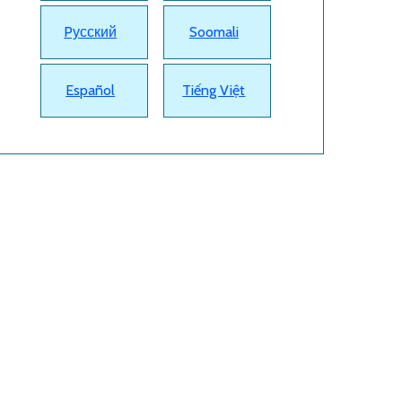
Pусский
Soomali
Español
Tiếng Việt