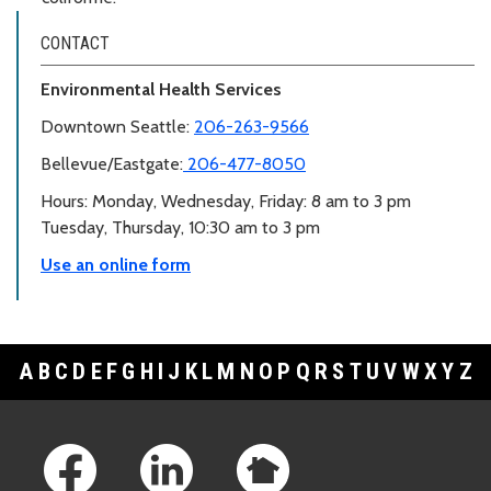
CONTACT
Environmental Health Services
Downtown Seattle:
206-263-9566
Bellevue/Eastgate:
206-477-8050
Hours: Monday, Wednesday, Friday: 8 am to 3 pm
Tuesday, Thursday, 10:30 am to 3 pm
Use an online form
A
B
C
D
E
F
G
H
I
J
K
L
M
N
O
P
Q
R
S
T
U
V
W
X
Y
Z
Footer Links