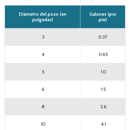
Diámetro del pozo (en
Galones (por
pulgadas)
pie)
3
0.37
4
0.65
5
1.0
6
1.5
8
2.6
10
4.1