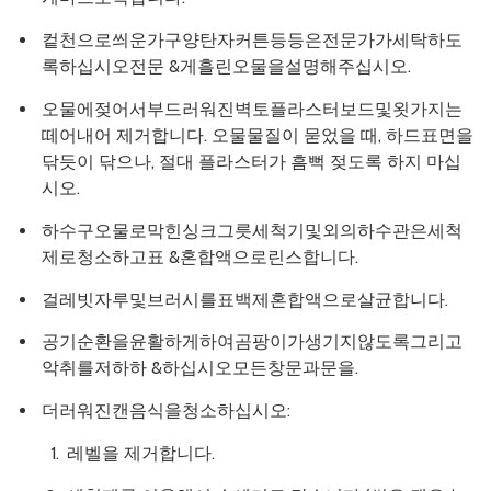
컽천으로씌운가구양탄자커튼등등은전문가가세탁하도
록하십시오전문 &게흘린오물을설명해주십시오.
오물에젖어서부드러워진벽토플라스터보드및욋가지는
떼어내어 제거합니다. 오물물질이 묻었을 때, 하드표면을
닦듯이 닦으나, 절대 플라스터가 흠뻑 젖도록 하지 마십
시오.
하수구오물로막힌싱크그릇세척기및외의하수관은세척
제로청소하고표 &혼합액으로린스합니다.
걸레빗자루및브러시를표백제혼합액으로살균합니다.
공기순환을윤활하게하여곰팡이가생기지않도록그리고
악취를저하하 &하십시오모든창문과문을.
더러워진캔음식을청소하십시오:
레벨을 제거합니다.