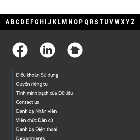
A
B
C
D
E
F
G
H
I
J
K
L
M
N
O
P
Q
R
S
T
U
V
W
X
Y
Z
Footer Links
Điều khoản Sử dụng
Quyền riêng tư
Tính minh bạch của Dữ liệu
Contact us
Danh bạ Nhân viên
Viên chức Dân cử
Danh bạ Điện thoại
Departments