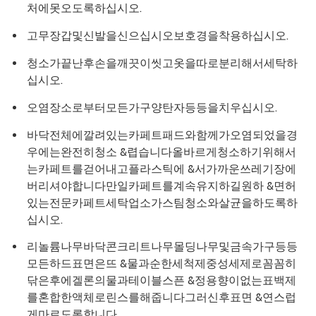
처에못오도록하십시오.
고무장갑및신발을신으십시오보호경을착용하십시오.
청소가끝난후손을깨끗이씻고옷을따로분리해서세탁하
십시오.
오염장소로부터모든가구양탄자등등을치우십시오.
바닥전체에깔려있는카페트패드와함께가오염되었을경
우에는완전히청소 &렵습니다올바르게청소하기위해서
는카페트를걷어내고플라스틱에 &서가까운쓰레기장에
버리셔야합니다만일카페트를계속유지하길원하 &면허
있는전문카페트세탁업소가스팀청소와살균을하도록하
십시오.
리놀륨나무바닥콘크리트나무몰딩나무및금속가구등등
모든하드표면은뜨 &물과순한세척제중성세제로꼼꼼히
닦은후에겔론의물과테이블스픈 &정용향이없는표백제
를혼합한액체로린스를해줍니다그러신후표면 &연스럽
게마르도록합니다.