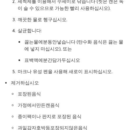
세척제를 이용해서 수세미로 닦습니다 (씻은 캔은 녹
이 슬 수 있으므로 가능한 빨리 사용하십시오).
깨끗한 물로 헹구십시오.
살균합니다:
끓는물에분동안넣습니다 (탄수화 음식은 끓는 물
에 넣지 마십시오), 또는
표백액에분간담가두십시오
마크나 유성 펜을 사용해 새로이 표시하십시오.
제거하십시오
포장된음식
가정에서만든캔음식
종이팩이나 판지로 포장된 음식
과일감자호박등포장되지않은음식