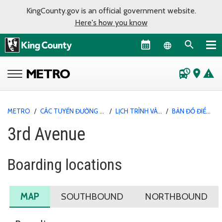
KingCounty.gov is an official government website.
Here's how you know
Language sel
departure_board
place
warning
METRO
/
CÁC TUYẾN ĐƯỜNG VÀ DỊCH VỤ
/
LỊCH TRÌNH VÀ BẢN ĐỒ
/
BẢN ĐỒ ĐIỂM LÊN XE
3rd Avenue
Boarding locations
MAP
SOUTHBOUND
NORTHBOUND