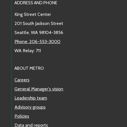
Footer Links
ADDRESS AND PHONE
King Street Center
201 South Jackson Street
Seattle, WA 98104-3856
Phone: 206-553-3000
WA Relay: 711
ABOUT METRO
Careers
General Manager's vision
Leadership team
Advisory groups
Policies
Data and reports