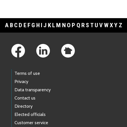
A
B
C
D
E
F
G
H
I
J
K
L
M
N
O
P
Q
R
S
T
U
V
W
X
Y
Z
Footer Links
Terms of use
Privacy
Data transparency
Contact us
Directory
Elected officials
Customer service